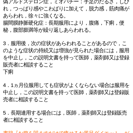
偽アルドステロン症，ミオパチー：手足のだるさ，しび
れ，つっぱり感やこわばりに加えて，脱力感，筋肉痛が
あらわれ，徐々に強くなる。
腸間膜静脈硬化症：長期服用により，腹痛，下痢，便
秘，腹部膨満等が繰り返しあらわれる。
3．服用後，次の症状があらわれることがあるので，こ
のような症状の持続又は増強が見られた場合には，服用
を中止し，この説明文書を持って医師，薬剤師又は登録
販売者に相談すること
下痢
4．1ヵ月位服用しても症状がよくならない場合は服用を
中止し，この説明文書を持って医師，薬剤師又は登録販
売者に相談すること
5．長期連用する場合には，医師，薬剤師又は登録販売
者に相談すること