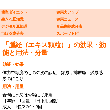
簡単ダイエット
健康力アップ
生きる豆知識
健康ニュース
デジタル豆知識
食品栄養成分表
市販薬成分表
スポーツトピ
「腫経（エキス顆粒）」の効果・効
能と用法・分量
効能・効果
体力中等度のものの次の諸症：頻尿，排尿痛，残尿感，
尿のにごり
用法・用量
食間に水又はお湯にて服用
［年齢：1回量：1日服用回数］
成人：1包(2.2g)：3回