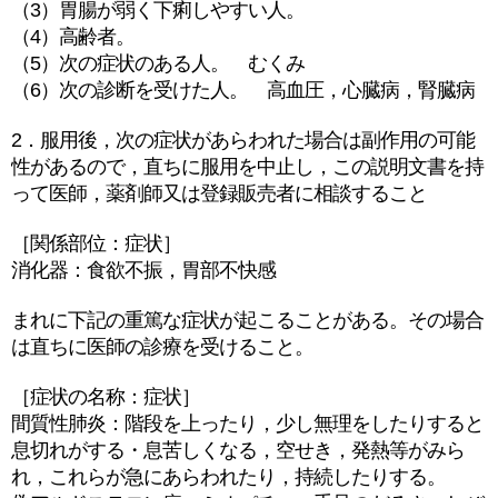
（3）胃腸が弱く下痢しやすい人。
（4）高齢者。
（5）次の症状のある人。 むくみ
（6）次の診断を受けた人。 高血圧，心臓病，腎臓病
2．服用後，次の症状があらわれた場合は副作用の可能
性があるので，直ちに服用を中止し，この説明文書を持
って医師，薬剤師又は登録販売者に相談すること
［関係部位：症状］
消化器：食欲不振，胃部不快感
まれに下記の重篤な症状が起こることがある。その場合
は直ちに医師の診療を受けること。
［症状の名称：症状］
間質性肺炎：階段を上ったり，少し無理をしたりすると
息切れがする・息苦しくなる，空せき，発熱等がみら
れ，これらが急にあらわれたり，持続したりする。