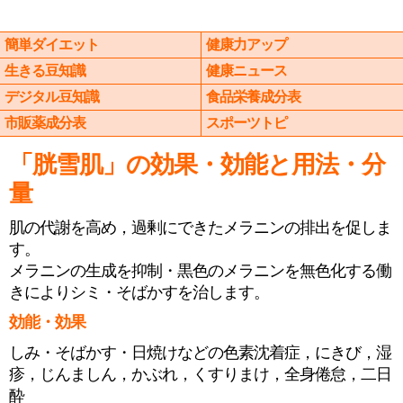
簡単ダイエット
健康力アップ
生きる豆知識
健康ニュース
デジタル豆知識
食品栄養成分表
市販薬成分表
スポーツトピ
「胱雪肌」の効果・効能と用法・分
量
肌の代謝を高め，過剰にできたメラニンの排出を促しま
す。
メラニンの生成を抑制・黒色のメラニンを無色化する働
きによりシミ・そばかすを治します。
効能・効果
しみ・そばかす・日焼けなどの色素沈着症，にきび，湿
疹，じんましん，かぶれ，くすりまけ，全身倦怠，二日
酔