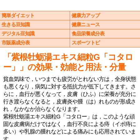
簡単ダイエット
健康力アップ
生きる豆知識
健康ニュース
デジタル豆知識
食品栄養成分表
市販薬成分表
スポーツトピ
「紫根牡蛎湯エキス細粒G「コタロ
ー」」の効果・効能と用法・分量
貧血気味で，いつまでも疲労がとれない方は，全身状態
も悪くなり，病気に対する抵抗力が低下してきます。さ
らに，血行が悪くなって，皮膚（ひふ）に栄養が充分に
行き渡らなくなると，皮膚炎や腫（は）れものが形成さ
れ，なかなか治らなくなります。
紫根牡蛎湯エキス細粒G「コタロー」は，このような頑
固な皮膚病だけではなく，血行不良による痔（イボ痔に
多い）や乳腺の腫れなどによる痛みにも応用されていま
す。