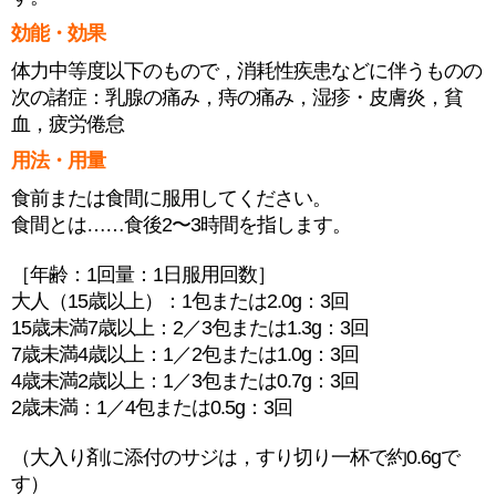
効能・効果
体力中等度以下のもので，消耗性疾患などに伴うものの
次の諸症：乳腺の痛み，痔の痛み，湿疹・皮膚炎，貧
血，疲労倦怠
用法・用量
食前または食間に服用してください。
食間とは……食後2〜3時間を指します。
［年齢：1回量：1日服用回数］
大人（15歳以上）：1包または2.0g：3回
15歳未満7歳以上：2／3包または1.3g：3回
7歳未満4歳以上：1／2包または1.0g：3回
4歳未満2歳以上：1／3包または0.7g：3回
2歳未満：1／4包または0.5g：3回
（大入り剤に添付のサジは，すり切り一杯で約0.6gで
す）