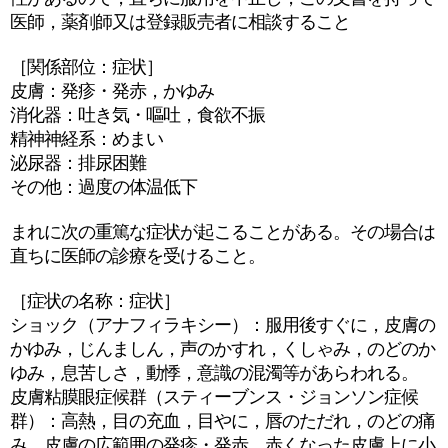
医師，薬剤師又は登録販売者に相談すること
［関係部位：症状］
皮膚：発疹・発赤，かゆみ
消化器：吐き気・嘔吐，食欲不振
精神神経系：めまい
泌尿器：排尿困難
その他：過度の体温低下
まれに次の重篤な症状が起こることがある。その場合は
直ちに医師の診療を受けること。
［症状の名称：症状］
ショック（アナフィラキシー）：服用後すぐに，皮膚の
かゆみ，じんましん，声のかすれ，くしゃみ，のどのか
ゆみ，息苦しさ，動悸，意識の混濁等があらわれる。
皮膚粘膜眼症候群（スティーブンス・ジョンソン症候
群）：高熱，目の充血，目やに，唇のただれ，のどの痛
み，皮膚の広範囲の発疹・発赤，赤くなった皮膚上に小