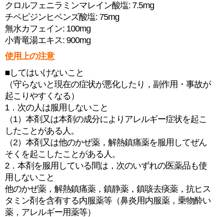
クロルフェニラミンマレイン酸塩: 7.5mg
チペピジンヒベンズ酸塩: 75mg
無水カフェイン: 100mg
小青竜湯エキス: 900mg
使用上の注意
■してはいけないこと
（守らないと現在の症状が悪化したり，副作用・事故が
起こりやすくなる）
1．次の人は服用しないこと
（1）本剤又は本剤の成分によりアレルギー症状を起こ
したことがある人。
（2）本剤又は他のかぜ薬，解熱鎮痛薬を服用してぜん
そくを起こしたことがある人。
2．本剤を服用している間は，次のいずれの医薬品も使
用しないこと
他のかぜ薬，解熱鎮痛薬，鎮静薬，鎮咳去痰薬，抗ヒス
タミン剤を含有する内服薬等（鼻炎用内服薬，乗物酔い
薬，アレルギー用薬等）