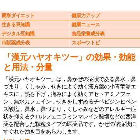
簡単ダイエット
健康力アップ
生きる豆知識
健康ニュース
デジタル豆知識
食品栄養成分表
市販薬成分表
スポーツトピ
「漢元ハヤオキツー」の効果・効能
と用法・分量
「漢元ハヤオキツー」は，鼻かぜの症状である鼻水，鼻
づまり，くしゃみ，せきによく効く漢方薬の小青竜湯エ
キスに，熱を下げ，痛みによく効くアセトアミノフェ
ン，無水カフェイン，せきをしずめるチペピジンヒベン
ズ酸塩，鼻水，鼻づまり，くしゃみなどのアレルギー症
状を抑えるクロルフェニラミンマレイン酸塩などの西洋
薬を配合した顆粒タイプの医薬品です。かぜの諸症状に
すぐれた効き目をあらわします。