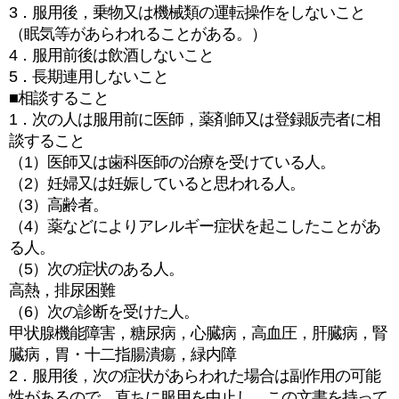
3．服用後，乗物又は機械類の運転操作をしないこと
（眠気等があらわれることがある。）
4．服用前後は飲酒しないこと
5．長期連用しないこと
■相談すること
1．次の人は服用前に医師，薬剤師又は登録販売者に相
談すること
（1）医師又は歯科医師の治療を受けている人。
（2）妊婦又は妊娠していると思われる人。
（3）高齢者。
（4）薬などによりアレルギー症状を起こしたことがあ
る人。
（5）次の症状のある人。
高熱，排尿困難
（6）次の診断を受けた人。
甲状腺機能障害，糖尿病，心臓病，高血圧，肝臓病，腎
臓病，胃・十二指腸潰瘍，緑内障
2．服用後，次の症状があらわれた場合は副作用の可能
性があるので，直ちに服用を中止し，この文書を持って