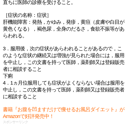
直ちに医師の診療を受けること。
［症状の名称：症状］
肝機能障害：発熱，かゆみ，発疹，黄疸（皮膚や白目が
黄色くなる），褐色尿，全身のだるさ，食欲不振等があ
らわれる。
3．服用後，次の症状があらわれることがあるので，こ
のような症状の継続又は増強が見られた場合には，服用
を中止し，この文書を持って医師，薬剤師又は登録販売
者に相談すること
下痢
4．1ヵ月位服用しても症状がよくならない場合は服用を
中止し，この文書を持って医師，薬剤師又は登録販売者
に相談すること
書籍『お腹を凹ますだけで痩せるお風呂ダイエット』が
Amazonで好評発売中！
スポンサーリンク