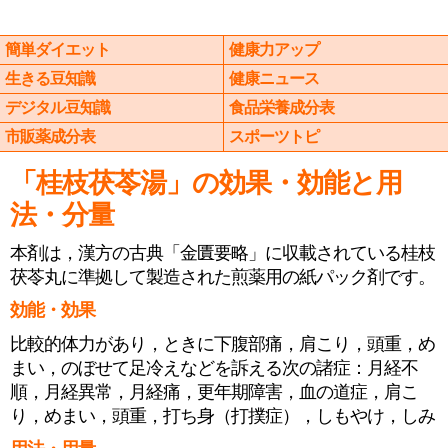
簡単ダイエット
健康力アップ
生きる豆知識
健康ニュース
デジタル豆知識
食品栄養成分表
市販薬成分表
スポーツトピ
「桂枝茯苓湯」の効果・効能と用
法・分量
本剤は，漢方の古典「金匱要略」に収載されている桂枝
茯苓丸に準拠して製造された煎薬用の紙パック剤です。
効能・効果
比較的体力があり，ときに下腹部痛，肩こり，頭重，め
まい，のぼせて足冷えなどを訴える次の諸症：月経不
順，月経異常，月経痛，更年期障害，血の道症，肩こ
り，めまい，頭重，打ち身（打撲症），しもやけ，しみ