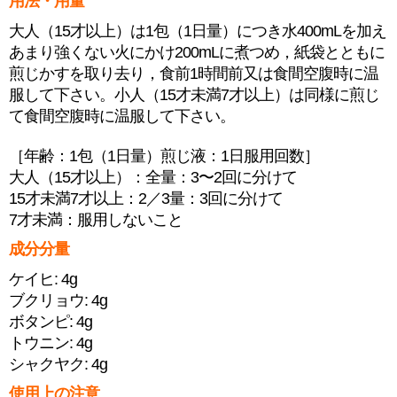
用法・用量
大人（15才以上）は1包（1日量）につき水400mLを加え
あまり強くない火にかけ200mLに煮つめ，紙袋とともに
煎じかすを取り去り，食前1時間前又は食間空腹時に温
服して下さい。小人（15才未満7才以上）は同様に煎じ
て食間空腹時に温服して下さい。
［年齢：1包（1日量）煎じ液：1日服用回数］
大人（15才以上）：全量：3〜2回に分けて
15才未満7才以上：2／3量：3回に分けて
7才未満：服用しないこと
成分分量
ケイヒ: 4g
ブクリョウ: 4g
ボタンピ: 4g
トウニン: 4g
シャクヤク: 4g
使用上の注意