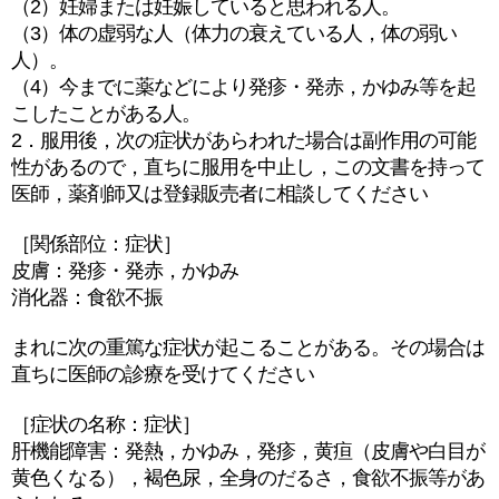
（2）妊婦または妊娠していると思われる人。
（3）体の虚弱な人（体力の衰えている人，体の弱い
人）。
（4）今までに薬などにより発疹・発赤，かゆみ等を起
こしたことがある人。
2．服用後，次の症状があらわれた場合は副作用の可能
性があるので，直ちに服用を中止し，この文書を持って
医師，薬剤師又は登録販売者に相談してください
［関係部位：症状］
皮膚：発疹・発赤，かゆみ
消化器：食欲不振
まれに次の重篤な症状が起こることがある。その場合は
直ちに医師の診療を受けてください
［症状の名称：症状］
肝機能障害：発熱，かゆみ，発疹，黄疸（皮膚や白目が
黄色くなる），褐色尿，全身のだるさ，食欲不振等があ