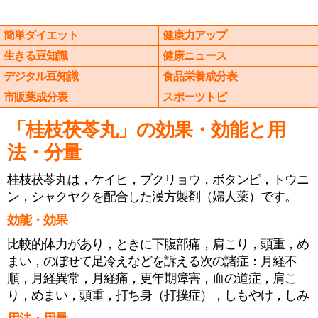
簡単ダイエット
健康力アップ
生きる豆知識
健康ニュース
デジタル豆知識
食品栄養成分表
市販薬成分表
スポーツトピ
「桂枝茯苓丸」の効果・効能と用
法・分量
桂枝茯苓丸は，ケイヒ，ブクリョウ，ボタンピ，トウニ
ン，シャクヤクを配合した漢方製剤（婦人薬）です。
効能・効果
比較的体力があり，ときに下腹部痛，肩こり，頭重，め
まい，のぼせて足冷えなどを訴える次の諸症：月経不
順，月経異常，月経痛，更年期障害，血の道症，肩こ
り，めまい，頭重，打ち身（打撲症），しもやけ，しみ