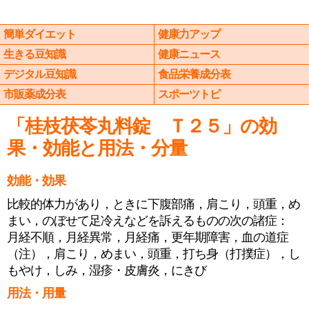
簡単ダイエット
健康力アップ
生きる豆知識
健康ニュース
デジタル豆知識
食品栄養成分表
市販薬成分表
スポーツトピ
「桂枝茯苓丸料錠 Ｔ２５」の効
果・効能と用法・分量
効能・効果
比較的体力があり，ときに下腹部痛，肩こり，頭重，め
まい，のぼせて足冷えなどを訴えるものの次の諸症：
月経不順，月経異常，月経痛，更年期障害，血の道症
（注），肩こり，めまい，頭重，打ち身（打撲症），し
もやけ，しみ，湿疹・皮膚炎，にきび
用法・用量