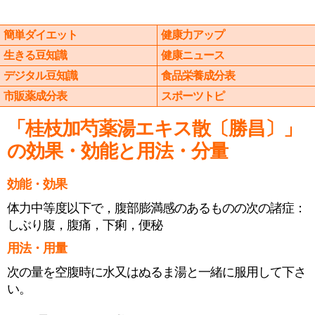
簡単ダイエット
健康力アップ
生きる豆知識
健康ニュース
デジタル豆知識
食品栄養成分表
市販薬成分表
スポーツトピ
「桂枝加芍薬湯エキス散〔勝昌〕」
の効果・効能と用法・分量
効能・効果
体力中等度以下で，腹部膨満感のあるものの次の諸症：
しぶり腹，腹痛，下痢，便秘
用法・用量
次の量を空腹時に水又はぬるま湯と一緒に服用して下さ
い。