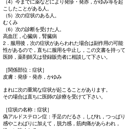
（4）今までに薬などにより発疹・発赤，かゆみ等を起
こしたことがある人。
（5）次の症状のある人。
むくみ
（6）次の診断を受けた人。
高血圧，心臓病，腎臓病
2．服用後，次の症状があらわれた場合は副作用の可能
性があるので，直ちに服用を中止し，この文書を持って
医師，薬剤師又は登録販売者に相談して下さい。
［関係部位：症状］
皮膚：発疹・発赤，かゆみ
まれに次の重篤な症状が起こることがあります。
その場合は直ちに医師の診療を受けて下さい。
［症状の名称：症状］
偽アルドステロン症：手足のだるさ，しびれ，つっぱり
感やこわばりに加えて，脱力感，筋肉痛があらわれ，