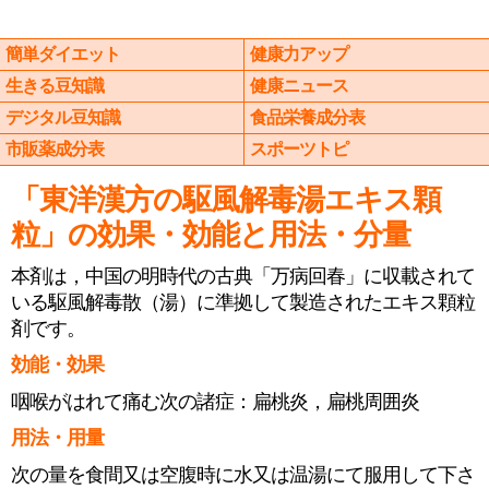
簡単ダイエット
健康力アップ
生きる豆知識
健康ニュース
デジタル豆知識
食品栄養成分表
市販薬成分表
スポーツトピ
「東洋漢方の駆風解毒湯エキス顆
粒」の効果・効能と用法・分量
本剤は，中国の明時代の古典「万病回春」に収載されて
いる駆風解毒散（湯）に準拠して製造されたエキス顆粒
剤です。
効能・効果
咽喉がはれて痛む次の諸症：扁桃炎，扁桃周囲炎
用法・用量
次の量を食間又は空腹時に水又は温湯にて服用して下さ