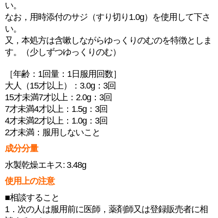
い。
なお，用時添付のサジ（すり切り1.0g）を使用して下さ
い。
又，本処方は含嗽しながらゆっくりのむのを特徴としま
す。（少しずつゆっくりのむ）
［年齢：1回量：1日服用回数］
大人（15才以上）：3.0g：3回
15才未満7才以上：2.0g：3回
7才未満4才以上：1.5g：3回
4才未満2才以上：1.0g：3回
2才未満：服用しないこと
成分分量
水製乾燥エキス: 3.48g
使用上の注意
■相談すること
1．次の人は服用前に医師，薬剤師又は登録販売者に相