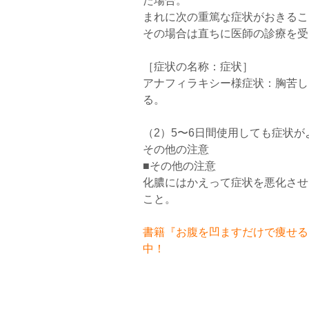
た場合。
まれに次の重篤な症状がおきるこ
その場合は直ちに医師の診療を受
［症状の名称：症状］
アナフィラキシー様症状：胸苦し
る。
（2）5〜6日間使用しても症状
その他の注意
■その他の注意
化膿にはかえって症状を悪化させ
こと。
書籍『お腹を凹ますだけで痩せるお
中！