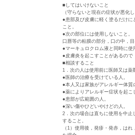
■してはいけないこと
（守らないと現在の症状が悪化し
●患部及び皮膚に軽く塗るだけに
こと。
●次の部位には使用しないこと。
口唇等の粘膜の部分，口の中，目
●マーキュロクロム液と同時に使
●皮膚炎を起こすことがあるので
■相談すること
1．次の人は使用前に医師又は薬
●医師の治療を受けている人。
●本人又は家族がアレルギー体質
●薬によりアレルギー症状を起こ
●患部が広範囲の人。
●深い傷やひどいやけどの人。
2．次の場合は直ちに使用を中止
すること。
（1）使用後，発疹・発赤，はれ