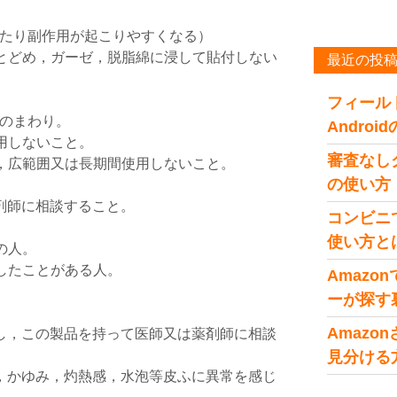
たり副作用が起こりやすくなる）
とどめ，ガーゼ，脱脂綿に浸して貼付しない
最近の投
フィール
のまわり。
Andro
用しないこと。
審査なし
，広範囲又は長期間使用しないこと。
の使い方
剤師に相談すること。
コンビニ
使い方と
の人。
したことがある人。
Amaz
ーが探す
Amaz
し，この製品を持って医師又は薬剤師に相談
見分ける
，かゆみ，灼熱感，水泡等皮ふに異常を感じ