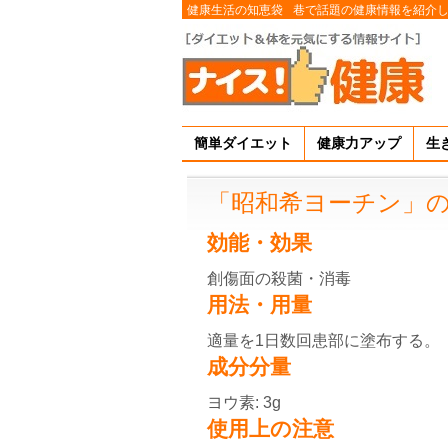
健康生活の知恵袋
巷で話題の健康情報を紹介
簡単ダイエット
健康力アップ
生
「昭和希ヨーチン」
効能・効果
創傷面の殺菌・消毒
用法・用量
適量を1日数回患部に塗布する。
成分分量
ヨウ素: 3g
使用上の注意