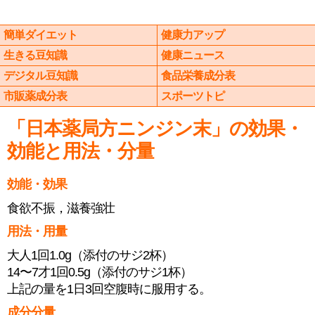
簡単ダイエット
健康力アップ
生きる豆知識
健康ニュース
デジタル豆知識
食品栄養成分表
市販薬成分表
スポーツトピ
「日本薬局方ニンジン末」の効果・
効能と用法・分量
効能・効果
食欲不振，滋養強壮
用法・用量
大人1回1.0g（添付のサジ2杯）
14〜7才1回0.5g（添付のサジ1杯）
上記の量を1日3回空腹時に服用する。
成分分量