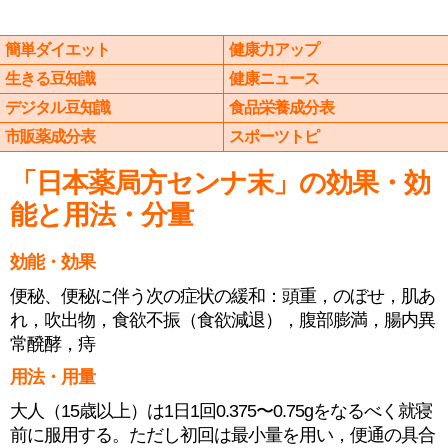
簡単ダイエット
健康力アップ
生きる豆知識
健康ニュース
デジタル豆知識
食品栄養成分表
市販薬成分表
スポーツトピ
「日本薬局方センナ末」の効果・効
能と用法・分量
効能・効果
便秘、便秘に伴う次の症状の緩和：頭重，のぼせ，肌あ
れ，吹出物，食欲不振（食欲減退），腹部膨満，腸内異
常醗酵，痔
用法・用量
大人（15歳以上）は1日1回0.375〜0.75gをなるべく就寝
前に服用する。ただし初回は最小量を用い，便通の具合