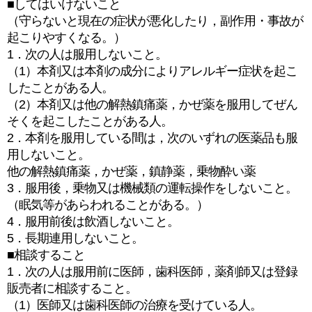
■してはいけないこと
（守らないと現在の症状が悪化したり，副作用・事故が
起こりやすくなる。）
1．次の人は服用しないこと。
（1）本剤又は本剤の成分によりアレルギー症状を起こ
したことがある人。
（2）本剤又は他の解熱鎮痛薬，かぜ薬を服用してぜん
そくを起こしたことがある人。
2．本剤を服用している間は，次のいずれの医薬品も服
用しないこと。
他の解熱鎮痛薬，かぜ薬，鎮静薬，乗物酔い薬
3．服用後，乗物又は機械類の運転操作をしないこと。
（眠気等があらわれることがある。）
4．服用前後は飲酒しないこと。
5．長期連用しないこと。
■相談すること
1．次の人は服用前に医師，歯科医師，薬剤師又は登録
販売者に相談すること。
（1）医師又は歯科医師の治療を受けている人。