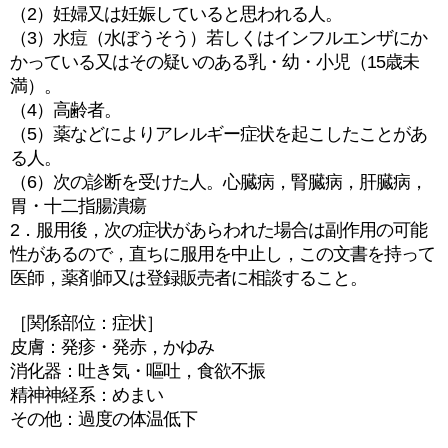
（2）妊婦又は妊娠していると思われる人。
（3）水痘（水ぼうそう）若しくはインフルエンザにか
かっている又はその疑いのある乳・幼・小児（15歳未
満）。
（4）高齢者。
（5）薬などによりアレルギー症状を起こしたことがあ
る人。
（6）次の診断を受けた人。心臓病，腎臓病，肝臓病，
胃・十二指腸潰瘍
2．服用後，次の症状があらわれた場合は副作用の可能
性があるので，直ちに服用を中止し，この文書を持って
医師，薬剤師又は登録販売者に相談すること。
［関係部位：症状］
皮膚：発疹・発赤，かゆみ
消化器：吐き気・嘔吐，食欲不振
精神神経系：めまい
その他：過度の体温低下