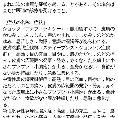
まれに次の重篤な症状が起こることがある。その場合は
直ちに医師の診療を受けること。
［症状の名称：症状］
ショック（アナフィラキシー）：服用後すぐに，皮膚の
かゆみ，じんましん，声のかすれ，くしゃみ，のどのか
ゆみ，息苦しさ，動悸，意識の混濁等があらわれる。
皮膚粘膜眼症候群（スティーブンス・ジョンソン症候
群）：高熱，目の充血，目やに，唇のただれ，のどの痛
み，皮膚の広範囲の発疹・発赤，赤くなった皮膚上に小
さなブツブツ（小膿疱）が出る，全身がだるい，食欲が
ない等が持続したり，急激に悪化する。
中毒性表皮壊死融解症：高熱，目の充血，目やに，唇の
ただれ，のどの痛み，皮膚の広範囲の発疹・発赤，赤く
なった皮膚上に小さなブツブツ（小膿疱）が出る，全身
がだるい，食欲がない等が持続したり，急激に悪化す
る。
急性汎発性発疹性膿疱症：高熱，目の充血，目やに，唇
のただれ，のどの痛み，皮膚の広範囲の発疹・発赤，赤