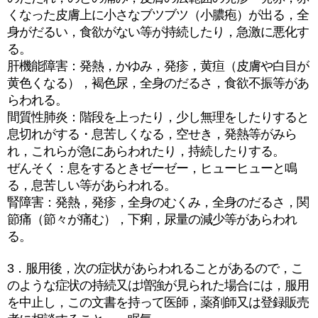
くなった皮膚上に小さなブツブツ（小膿疱）が出る，全
身がだるい，食欲がない等が持続したり，急激に悪化す
る。
肝機能障害：発熱，かゆみ，発疹，黄疸（皮膚や白目が
黄色くなる），褐色尿，全身のだるさ，食欲不振等があ
らわれる。
間質性肺炎：階段を上ったり，少し無理をしたりすると
息切れがする・息苦しくなる，空せき，発熱等がみら
れ，これらが急にあらわれたり，持続したりする。
ぜんそく：息をするときゼーゼー，ヒューヒューと鳴
る，息苦しい等があらわれる。
腎障害：発熱，発疹，全身のむくみ，全身のだるさ，関
節痛（節々が痛む），下痢，尿量の減少等があらわれ
る。
3．服用後，次の症状があらわれることがあるので，こ
のような症状の持続又は増強が見られた場合には，服用
を中止し，この文書を持って医師，薬剤師又は登録販売