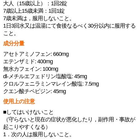
大人（15歳以上）：1回2錠
7歳以上15歳未満：1回1錠
7歳未満は，服用しないこと。
1日3回水又は温湯にて食後なるべく30分以内に服用する
こと。
成分分量
アセトアミノフェン: 660mg
エテンザミド: 400mg
無水カフェイン: 100mg
dl-メチルエフェドリン塩酸塩: 45mg
クロルフェニラミンマレイン酸塩: 7.5mg
クエン酸チペピジン: 45mg
使用上の注意
■してはいけないこと
（守らないと現在の症状が悪化したり，副作用・事故が
起こりやすくなる）
1．次の人は服用しないこと。