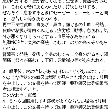
息切れがする・息が苦しくなる，空せき，発熱等がみら
れ，これらが急にあらわれたり，持続したりする。
ぜんそく：息をするときにゼーゼー，ヒューヒューと鳴
る，息苦しい等があらわれる。
再生不良性貧血：青あざ，鼻血，歯ぐきの出血，発熱，
皮膚や粘膜が青白くみえる，疲労感，動悸，息切れ，気
分が悪くなりくらっとする，血尿等があらわれる。
無顆粒球症：突然の高熱，さむけ，のどの痛み等があら
われる。
腎障害：発熱，発疹，全身のむくみ，全身のだるさ，関
節痛（節々が痛む），下痢，尿量減少等があらわれる。
3．服用後，次の症状があらわれることがあるので，こ
のような症状の持続又は増強が見られた場合には，服用
を中止し，この文書を持って医師，薬剤師又は登録販売
者に相談すること。
口のかわき，眠気
4．５〜６回服用しても症状がよくならない場合は服用
を中止し，この文書を持って医師，薬剤師又は登録販売