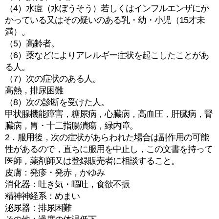
（4）水痘（水ぼうそう）若しくはインフルエンザにか
かっている又はその疑いのある乳・幼・小児（15才未
満）。
（5）高齢者。
（6）薬などによりアレルギー症状を起こしたことがあ
る人。
（7）次の症状のある人。
高熱，排尿困難
（8）次の診断を受けた人。
甲状腺機能障害，糖尿病，心臓病，高血圧，肝臓病，腎
臓病，胃・十二指腸潰瘍，緑内障。
2．服用後，次の症状があらわれた場合は副作用の可能
性があるので，直ちに服用を中止し，この文書を持って
医師，薬剤師又は登録販売者に相談すること。
皮膚：発疹・発赤，かゆみ
消化器：吐き気・嘔吐，食欲不振
精神神経系：めまい
泌尿器：排尿困難