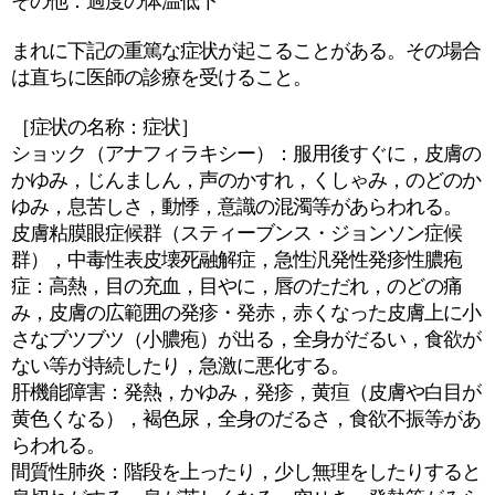
その他：過度の体温低下
まれに下記の重篤な症状が起こることがある。その場合
は直ちに医師の診療を受けること。
［症状の名称：症状］
ショック（アナフィラキシー）：服用後すぐに，皮膚の
かゆみ，じんましん，声のかすれ，くしゃみ，のどのか
ゆみ，息苦しさ，動悸，意識の混濁等があらわれる。
皮膚粘膜眼症候群（スティーブンス・ジョンソン症候
群），中毒性表皮壊死融解症，急性汎発性発疹性膿疱
症：高熱，目の充血，目やに，唇のただれ，のどの痛
み，皮膚の広範囲の発疹・発赤，赤くなった皮膚上に小
さなブツブツ（小膿疱）が出る，全身がだるい，食欲が
ない等が持続したり，急激に悪化する。
肝機能障害：発熱，かゆみ，発疹，黄疸（皮膚や白目が
黄色くなる），褐色尿，全身のだるさ，食欲不振等があ
らわれる。
間質性肺炎：階段を上ったり，少し無理をしたりすると