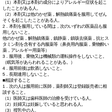
（1）本剤又は本剤の成分によりアレルギー症状を起こ
したことがある人。
（2）本剤又は他のかぜ薬，解熱鎮痛薬を服用してぜん
そくを起こしたことがある人。
2．本剤を服用している間は，次のいずれの医薬品も服
用しないこと。
他のかぜ薬，解熱鎮痛薬，鎮静薬，鎮咳去痰薬，抗ヒス
タミン剤を含有する内服薬等（鼻炎用内服薬，乗物酔い
薬，アレルギー用薬等）
3．服用後，乗物又は機械類の運転操作をしないこと。
（眠気等があらわれることがある。）
4．服用前後は飲酒しないこと。
5．長期連用しないこと。
■相談すること
1．次の人は服用前に医師，薬剤師又は登録販売者に相
談すること。
（1）医師又は歯科医師の治療を受けている人。
（2）妊婦又は妊娠していると思われる人。
（3）授乳中の人。