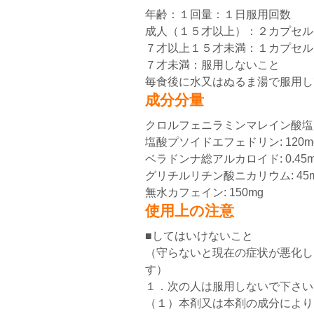
年齢：１回量：１日服用回数
成人（１５才以上）：２カプセル
７才以上１５才未満：１カプセル
７才未満：服用しないこと
毎食後に水又はぬるま湯で服用し
成分分量
クロルフェニラミンマレイン酸塩: 
塩酸プソイドエフェドリン: 120m
ベラドンナ総アルカロイド: 0.45m
グリチルリチン酸ニカリウム: 45
無水カフェイン: 150mg
使用上の注意
■してはいけないこと
（守らないと現在の症状が悪化し
す）
１．次の人は服用しないで下さい
（１）本剤又は本剤の成分により