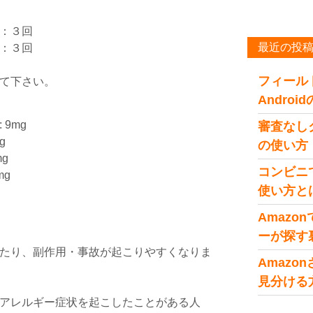
：３回
最近の投
：３回
フィール
て下さい。
Andro
9mg
審査なし
g
の使い方
g
コンビニ
mg
使い方と
Amaz
ーが探す
たり、副作用・事故が起こりやすくなりま
Amaz
見分ける
アレルギー症状を起こしたことがある人