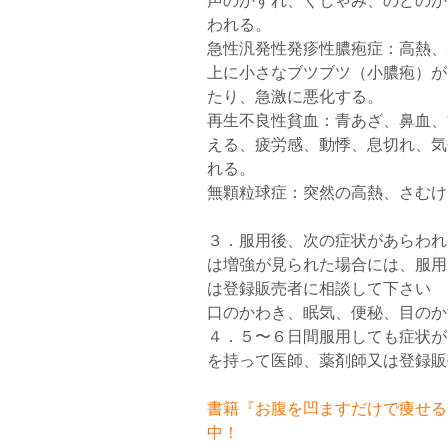
声のかすれ、くしゃみ、のどのか
われる。
急性汎発性発疹性膿疱症：高熱、
上に小さなブツブツ（小膿疱）が
たり、急激に悪化する。
再生不良性貧血：青あざ、鼻血、
える、疲労感、動悸、息切れ、気
れる。
無顆粒球症：突然の高熱、さむけ
３．服用後、次の症状があらわれ
は増強が見られた場合には、服用
は登録販売者に相談して下さい
口のかわき、眠気、便秘、目のか
４．５〜６日間服用しても症状が
を持って医師、薬剤師又は登録販
書籍『お腹を凹ますだけで痩せるお
中！