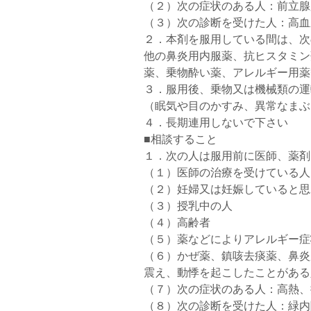
（２）次の症状のある人：前立腺
（３）次の診断を受けた人：高血
２．本剤を服用している間は、次
他の鼻炎用内服薬、抗ヒスタミン
薬、乗物酔い薬、アレルギー用薬
３．服用後、乗物又は機械類の運
（眠気や目のかすみ、異常なまぶ
４．長期連用しないで下さい
■相談すること
１．次の人は服用前に医師、薬剤
（１）医師の治療を受けている人
（２）妊婦又は妊娠していると思
（３）授乳中の人
（４）高齢者
（５）薬などによりアレルギー症
（６）かぜ薬、鎮咳去痰薬、鼻炎
震え、動悸を起こしたことがある
（７）次の症状のある人：高熱、
（８）次の診断を受けた人：緑内