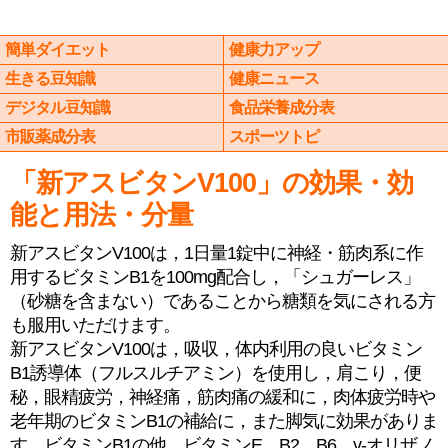
簡単ダイエット
健康力アップ
生きる豆知識
健康ニュース
デジタル豆知識
食品栄養成分表
市販薬成分表
スポーツトピ
「新アスビタンV100」の効果・効
能と用法・分量
新アスビタンV100は，1日量1錠中に神経・筋肉系に作
用するビタミンB1を100mg配合し，「シュガーレス」
（砂糖を含まない）であることから糖類を気にされる方
も服用いただけます。
新アスビタンV100は，吸収，体内利用の良いビタミン
B1誘導体（フルスルチアミン）を使用し，肩こり，便
秘，眼精疲労，神経痛，筋肉痛の緩和に，肉体疲労時や
老年期のビタミンB1の補給に，また脚気に効果がありま
す。ビタミンB1の他，ビタミンE，B2，B6，γ-オリザノ