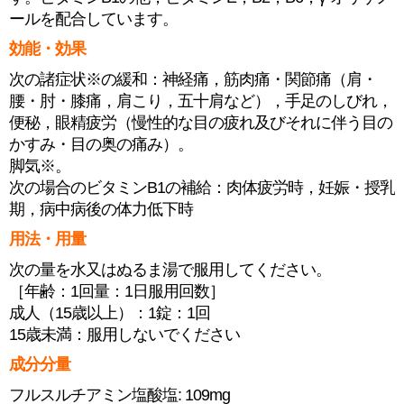
ールを配合しています。
効能・効果
次の諸症状※の緩和：神経痛，筋肉痛・関節痛（肩・
腰・肘・膝痛，肩こり，五十肩など），手足のしびれ，
便秘，眼精疲労（慢性的な目の疲れ及びそれに伴う目の
かすみ・目の奥の痛み）。
脚気※。
次の場合のビタミンB1の補給：肉体疲労時，妊娠・授乳
期，病中病後の体力低下時
用法・用量
次の量を水又はぬるま湯で服用してください。
［年齢：1回量：1日服用回数］
成人（15歳以上）：1錠：1回
15歳未満：服用しないでください
成分分量
フルスルチアミン塩酸塩: 109mg