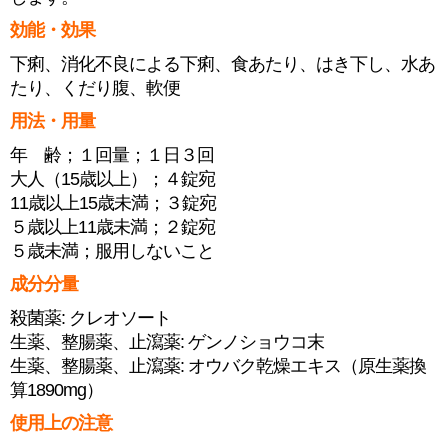
効能・効果
下痢、消化不良による下痢、食あたり、はき下し、水あ
たり、くだり腹、軟便
用法・用量
年 齢；１回量；１日３回
大人（15歳以上）；４錠宛
11歳以上15歳未満；３錠宛
５歳以上11歳未満；２錠宛
５歳未満；服用しないこと
成分分量
殺菌薬: クレオソート
生薬、整腸薬、止瀉薬: ゲンノショウコ末
生薬、整腸薬、止瀉薬: オウバク乾燥エキス（原生薬換
算1890mg）
使用上の注意