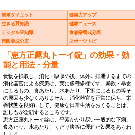
簡単ダイエット
健康力アップ
生きる豆知識
健康ニュース
デジタル豆知識
食品栄養成分表
市販薬成分表
スポーツトピ
「恵方正露丸トーイ錠」の効果・効
能と用法・分量
食物を摂取し、消化・吸収の後、体外に排泄するまでの
消化器官による疾患は、実に多種多様です。暴飲・暴食
によるもの、食あたり、水あたり、下痢によるもの等そ
の原因も少なくありません。消化器官を正常に保ち、栄
養状態を良好にして、健康な日常生活をおくることは、
誰しもが念願するところです。
恵方正露丸トーイ錠は、平素かかり易い一般的な下痢、
食あたり、水あたり、くだり腹等に優れた効果をあらわ
します。