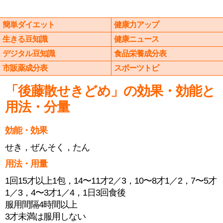
簡単ダイエット
健康力アップ
生きる豆知識
健康ニュース
デジタル豆知識
食品栄養成分表
市販薬成分表
スポーツトピ
「後藤散せきどめ」の効果・効能と
用法・分量
効能・効果
せき，ぜんそく，たん
用法・用量
1回15才以上1包，14〜11才2／3，10〜8才1／2，7〜5才
1／3，4〜3才1／4，1日3回食後
服用間隔4時間以上
3才未満は服用しない