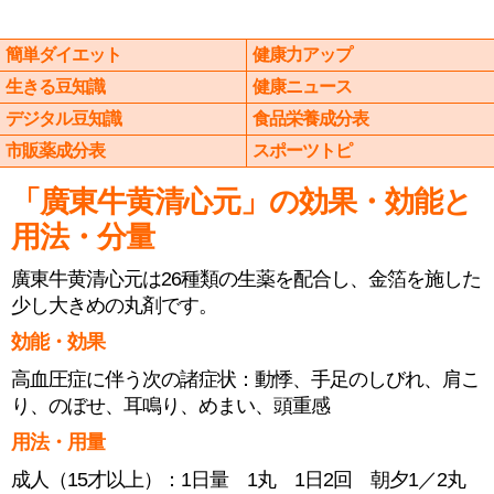
簡単ダイエット
健康力アップ
生きる豆知識
健康ニュース
デジタル豆知識
食品栄養成分表
市販薬成分表
スポーツトピ
「廣東牛黄清心元」の効果・効能と
用法・分量
廣東牛黄清心元は26種類の生薬を配合し、金箔を施した
少し大きめの丸剤です。
効能・効果
高血圧症に伴う次の諸症状：動悸、手足のしびれ、肩こ
り、のぼせ、耳鳴り、めまい、頭重感
用法・用量
成人（15才以上）：1日量 1丸 1日2回 朝夕1／2丸