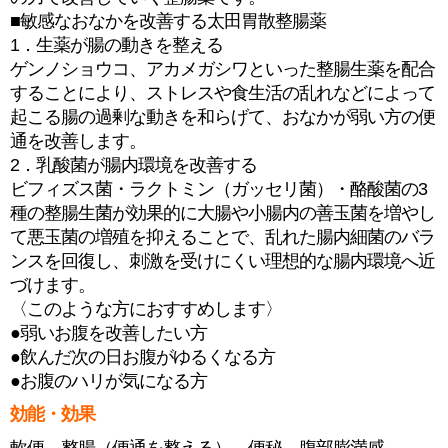
■敏感なおなかを改善する太田胃散整腸薬
1．生薬が腸の動きを整える
ゲンノショウコ、アカメガシワといった整腸生薬を配合
することにより、ストレスや食生活の乱れなどによって
起こる腸の過剰な動きを和らげて、おなかが弱い方の便
通を改善します。
2．乳酸菌が腸内環境を改善する
ビフィズス菌・ラクトミン（ガッセリ菌）・酪酸菌の3
種の整腸生菌が効果的に大腸や小腸内の善玉菌を増やし
て悪玉菌の増殖を抑えることで、乱れた腸内細菌のバラ
ンスを回復し、刺激を受けにくい理想的な腸内環境へ近
づけます。
〈このような方におすすめします〉
●弱いお腹を改善したい方
●飲んだ次の日お腹がゆるくなる方
●お腹のハリが気になる方
効能・効果