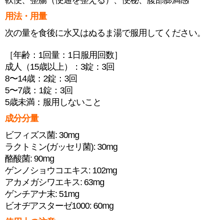
軟便、整腸（便通を整える）、便秘、腹部膨満感
用法・用量
次の量を食後に水又はぬるま湯で服用してください。
［年齢：1回量：1日服用回数］
成人（15歳以上）：3錠：3回
8〜14歳：2錠：3回
5〜7歳：1錠：3回
5歳未満：服用しないこと
成分分量
ビフィズス菌: 30mg
ラクトミン(ガッセリ菌): 30mg
酪酸菌: 90mg
ゲンノショウコエキス: 102mg
アカメガシワエキス: 63mg
ゲンチアナ末: 51mg
ビオヂアスターゼ1000: 60mg