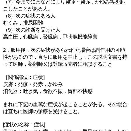
（7）今までに薬などにより発疹・発赤，かゆみ等を起
こしたことがある人。
（8）次の症状のある人。
むくみ，排尿困難
（9）次の診断を受けた人。
高血圧，心臓病，腎臓病，甲状腺機能障害
2．服用後，次の症状があらわれた場合は副作用の可能
性があるので，直ちに服用を中止し，この説明文書を持
って医師，薬剤師又は登録販売者に相談すること
［関係部位：症状］
皮膚：発疹・発赤，かゆみ
消化器：吐き気，食欲不振，胃部不快感
まれに下記の重篤な症状が起こることがある。その場合
は直ちに医師の診療を受けること。
[症状の名称：症状]