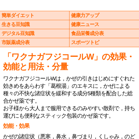
簡単ダイエット
健康力アップ
生きる豆知識
健康ニュース
デジタル豆知識
食品栄養成分表
市販薬成分表
スポーツトピ
「ワクナガフジコールW」の効果・
効能と用法・分量
ワクナガフジコールWは，かぜの引きはじめにすぐれた
効きめをあらわす「葛根湯」のエキスに，かぜによる
種々の不快な諸症状を緩和する成分5種類を配合した総
合かぜ薬です。
お子様から大人まで服用できるのみやすい散剤で，持ち
運びにも便利なスティック包装のかぜ薬です。
効能・効果
かぜの諸症状（悪寒，鼻水，鼻づまり，くしゃみ，のど