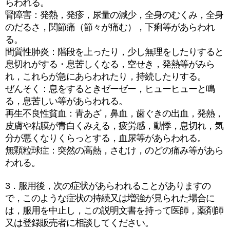
らわれる。
腎障害：発熱，発疹，尿量の減少，全身のむくみ，全身
のだるさ，関節痛（節々が痛む），下痢等があらわれ
る。
間質性肺炎：階段を上ったり，少し無理をしたりすると
息切れがする・息苦しくなる，空せき，発熱等がみら
れ，これらが急にあらわれたり，持続したりする。
ぜんそく：息をするときゼーゼー，ヒューヒューと鳴
る，息苦しい等があらわれる。
再生不良性貧血：青あざ，鼻血，歯ぐきの出血，発熱，
皮膚や粘膜が青白くみえる，疲労感，動悸，息切れ，気
分が悪くなりくらっとする，血尿等があらわれる。
無顆粒球症：突然の高熱，さむけ，のどの痛み等があら
われる。
3．服用後，次の症状があらわれることがありますの
で，このような症状の持続又は増強が見られた場合に
は，服用を中止し，この説明文書を持って医師，薬剤師
又は登録販売者に相談してください。