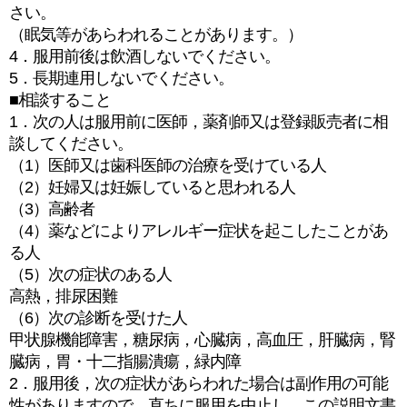
さい。
（眠気等があらわれることがあります。）
4．服用前後は飲酒しないでください。
5．長期連用しないでください。
■相談すること
1．次の人は服用前に医師，薬剤師又は登録販売者に相
談してください。
（1）医師又は歯科医師の治療を受けている人
（2）妊婦又は妊娠していると思われる人
（3）高齢者
（4）薬などによりアレルギー症状を起こしたことがあ
る人
（5）次の症状のある人
高熱，排尿困難
（6）次の診断を受けた人
甲状腺機能障害，糖尿病，心臓病，高血圧，肝臓病，腎
臓病，胃・十二指腸潰瘍，緑内障
2．服用後，次の症状があらわれた場合は副作用の可能
性がありますので，直ちに服用を中止し，この説明文書