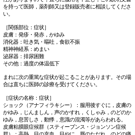
を持って医師，薬剤師又は登録販売者に相談してくださ
い。
［関係部位：症状］
皮膚：発疹・発赤，かゆみ
消化器：吐き気・嘔吐，食欲不振
精神神経系：めまい
泌尿器：排尿困難
その他：過度の体温低下
まれに次の重篤な症状が起こることがあります。その場
合は直ちに医師の診療を受けてください。
［症状の名称：症状］
ショック（アナフィラキシー）：服用後すぐに，皮膚の
かゆみ，じんましん，声のかすれ，くしゃみ，のどのか
ゆみ，息苦しさ，動悸，意識の混濁等があらわれる。
皮膚粘膜眼症候群（スティーブンス・ジョンソン症候
群）：高熱，目の充血，目やに，唇のただれ，のどの痛