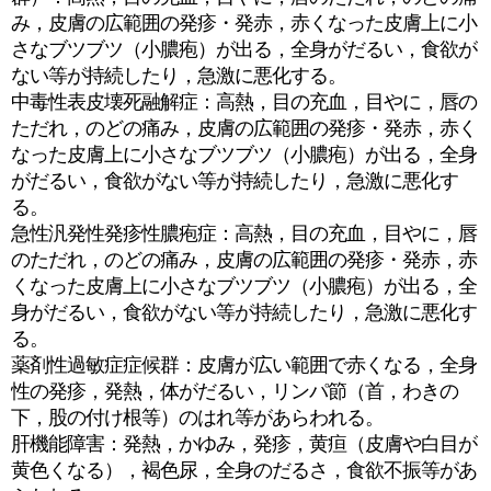
み，皮膚の広範囲の発疹・発赤，赤くなった皮膚上に小
さなブツブツ（小膿疱）が出る，全身がだるい，食欲が
ない等が持続したり，急激に悪化する。
中毒性表皮壊死融解症：高熱，目の充血，目やに，唇の
ただれ，のどの痛み，皮膚の広範囲の発疹・発赤，赤く
なった皮膚上に小さなブツブツ（小膿疱）が出る，全身
がだるい，食欲がない等が持続したり，急激に悪化す
る。
急性汎発性発疹性膿疱症：高熱，目の充血，目やに，唇
のただれ，のどの痛み，皮膚の広範囲の発疹・発赤，赤
くなった皮膚上に小さなブツブツ（小膿疱）が出る，全
身がだるい，食欲がない等が持続したり，急激に悪化す
る。
薬剤性過敏症症候群：皮膚が広い範囲で赤くなる，全身
性の発疹，発熱，体がだるい，リンパ節（首，わきの
下，股の付け根等）のはれ等があらわれる。
肝機能障害：発熱，かゆみ，発疹，黄疸（皮膚や白目が
黄色くなる），褐色尿，全身のだるさ，食欲不振等があ