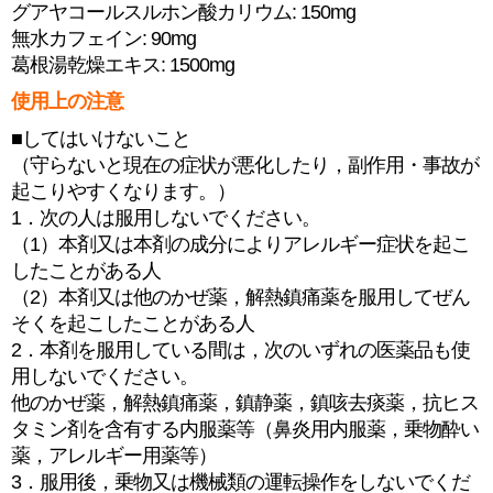
グアヤコールスルホン酸カリウム: 150mg
無水カフェイン: 90mg
葛根湯乾燥エキス: 1500mg
使用上の注意
■してはいけないこと
（守らないと現在の症状が悪化したり，副作用・事故が
起こりやすくなります。）
1．次の人は服用しないでください。
（1）本剤又は本剤の成分によりアレルギー症状を起こ
したことがある人
（2）本剤又は他のかぜ薬，解熱鎮痛薬を服用してぜん
そくを起こしたことがある人
2．本剤を服用している間は，次のいずれの医薬品も使
用しないでください。
他のかぜ薬，解熱鎮痛薬，鎮静薬，鎮咳去痰薬，抗ヒス
タミン剤を含有する内服薬等（鼻炎用内服薬，乗物酔い
薬，アレルギー用薬等）
3．服用後，乗物又は機械類の運転操作をしないでくだ