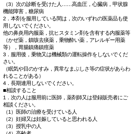
（3）次の診断を受けた人……高血圧，心臓病，甲状腺
機能障害，糖尿病
2．本剤を服用している間は，次のいずれの医薬品も使
用しないでください。
他の鼻炎用内服薬，抗ヒスタミン剤を含有する内服薬等
（かぜ薬，鎮咳去痰薬，乗物酔い薬，アレルギー用薬
等），胃腸鎮痛鎮痙薬
3．服用後，乗物又は機械類の運転操作をしないでくだ
さい。
（眠気や目のかすみ，異常なまぶしさ等の症状があらわ
れることがある）
4．長期連用しないでください。
■相談すること
1．次の人は服用前に医師，薬剤師又は登録販売者にご
相談ください。
（1）医師の治療を受けている人
（2）妊婦又は妊娠していると思われる人
（3）授乳中の人
（4）高齢者