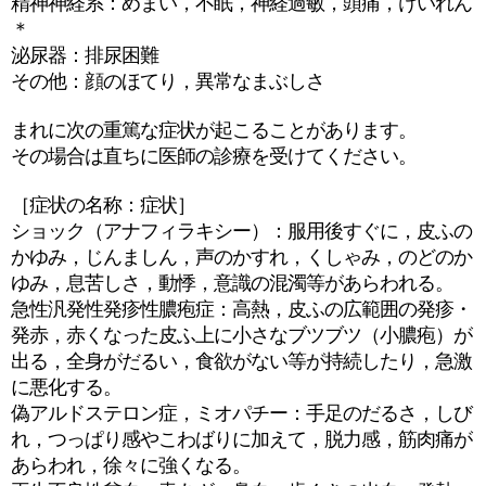
精神神経系：めまい，不眠，神経過敏，頭痛，けいれん
＊
泌尿器：排尿困難
その他：顔のほてり，異常なまぶしさ
まれに次の重篤な症状が起こることがあります。
その場合は直ちに医師の診療を受けてください。
［症状の名称：症状］
ショック（アナフィラキシー）：服用後すぐに，皮ふの
かゆみ，じんましん，声のかすれ，くしゃみ，のどのか
ゆみ，息苦しさ，動悸，意識の混濁等があらわれる。
急性汎発性発疹性膿疱症：高熱，皮ふの広範囲の発疹・
発赤，赤くなった皮ふ上に小さなブツブツ（小膿疱）が
出る，全身がだるい，食欲がない等が持続したり，急激
に悪化する。
偽アルドステロン症，ミオパチー：手足のだるさ，しび
れ，つっぱり感やこわばりに加えて，脱力感，筋肉痛が
あらわれ，徐々に強くなる。