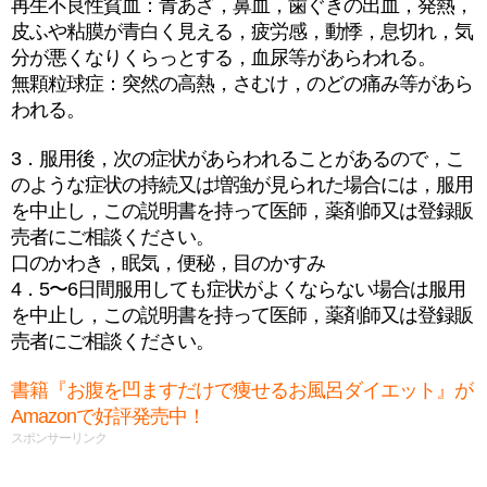
再生不良性貧血：青あざ，鼻血，歯ぐきの出血，発熱，
皮ふや粘膜が青白く見える，疲労感，動悸，息切れ，気
分が悪くなりくらっとする，血尿等があらわれる。
無顆粒球症：突然の高熱，さむけ，のどの痛み等があら
われる。
3．服用後，次の症状があらわれることがあるので，こ
のような症状の持続又は増強が見られた場合には，服用
を中止し，この説明書を持って医師，薬剤師又は登録販
売者にご相談ください。
口のかわき，眠気，便秘，目のかすみ
4．5〜6日間服用しても症状がよくならない場合は服用
を中止し，この説明書を持って医師，薬剤師又は登録販
売者にご相談ください。
書籍『お腹を凹ますだけで痩せるお風呂ダイエット』が
Amazonで好評発売中！
スポンサーリンク