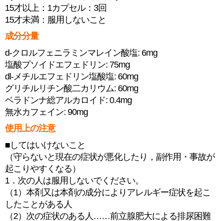
15才以上：1カプセル：3回
15才未満：服用しないこと
成分分量
d-クロルフェニラミンマレイン酸塩: 6mg
塩酸プソイドエフェドリン: 75mg
dl-メチルエフェドリン塩酸塩: 60mg
グリチルリチン酸二カリウム: 60mg
ベラドンナ総アルカロイド: 0.4mg
無水カフェイン: 90mg
使用上の注意
■してはいけないこと
（守らないと現在の症状が悪化したり，副作用・事故が
起こりやすくなる）
1．次の人は服用しないでください。
（1）本剤又は本剤の成分によりアレルギー症状を起こ
したことがある人
（2）次の症状のある人……前立腺肥大による排尿困難