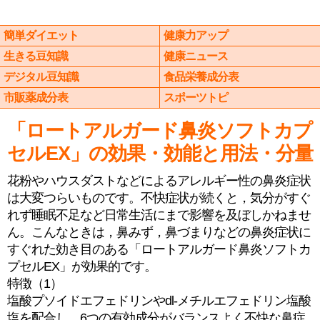
簡単ダイエット
健康力アップ
生きる豆知識
健康ニュース
デジタル豆知識
食品栄養成分表
市販薬成分表
スポーツトピ
「ロートアルガード鼻炎ソフトカプ
セルEX」の効果・効能と用法・分量
花粉やハウスダストなどによるアレルギー性の鼻炎症状
は大変つらいものです。不快症状が続くと，気分がすぐ
れず睡眠不足など日常生活にまで影響を及ぼしかねませ
ん。こんなときは，鼻みず，鼻づまりなどの鼻炎症状に
すぐれた効き目のある「ロートアルガード鼻炎ソフトカ
プセルEX」が効果的です。
特徴（1）
塩酸プソイドエフェドリンやdl-メチルエフェドリン塩酸
塩を配合し，6つの有効成分がバランスよく不快な鼻症