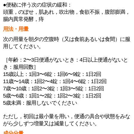
●便秘に伴う次の症状の緩和：
頭重，のぼせ，肌あれ，吹出物，食欲不振，腹部膨満，
腸内異常発酵，痔
用法・用量
次の用量を朝夕の空腹時（又は食前あるいは食間）に服
用してください。
［年齢：2〜3日便通がないとき：4日以上便通がないと
き：服用回数］
15歳以上：1回3〜6錠：1回6〜9錠：1日2回
11歳〜14歳：1回2〜4錠：1回4〜6錠：1日2回
7歳〜10歳：1回2〜3錠：1回3〜5錠：1日2回
5歳〜6歳：1回1〜2錠：1回2〜3錠：1日2回
5歳未満：服用しないでください
ただし，初回は最小量を用い，便通の具合や状態をみな
がら少しずつ増量又は減量してください。
成分分量