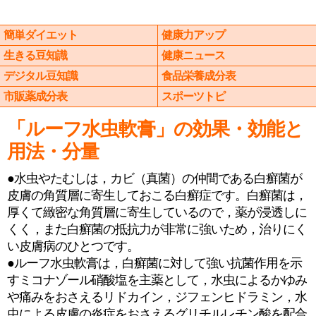
簡単ダイエット
健康力アップ
生きる豆知識
健康ニュース
デジタル豆知識
食品栄養成分表
市販薬成分表
スポーツトピ
「ルーフ水虫軟膏」の効果・効能と
用法・分量
●水虫やたむしは，カビ（真菌）の仲間である白癬菌が
皮膚の角質層に寄生しておこる白癬症です。白癬菌は，
厚くて緻密な角質層に寄生しているので，薬が浸透しに
くく，また白癬菌の抵抗力が非常に強いため，治りにく
い皮膚病のひとつです。
●ルーフ水虫軟膏は，白癬菌に対して強い抗菌作用を示
すミコナゾール硝酸塩を主薬として，水虫によるかゆみ
や痛みをおさえるリドカイン，ジフェンヒドラミン，水
虫による皮膚の炎症をおさえるグリチルレチン酸を配合