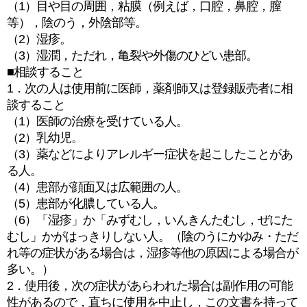
（1）目や目の周囲，粘膜（例えば，口腔，鼻腔，膣
等），陰のう，外陰部等。
（2）湿疹。
（3）湿潤，ただれ，亀裂や外傷のひどい患部。
■相談すること
1．次の人は使用前に医師，薬剤師又は登録販売者に相
談すること
（1）医師の治療を受けている人。
（2）乳幼児。
（3）薬などによりアレルギー症状を起こしたことがあ
る人。
（4）患部が顔面又は広範囲の人。
（5）患部が化膿している人。
（6）「湿疹」か「みずむし，いんきんたむし，ぜにた
むし」かがはっきりしない人。（陰のうにかゆみ・ただ
れ等の症状がある場合は，湿疹等他の原因による場合が
多い。）
2．使用後，次の症状があらわれた場合は副作用の可能
性があるので，直ちに使用を中止し，この文書を持って