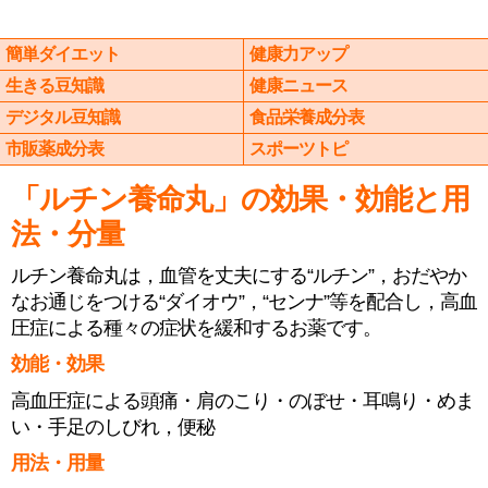
簡単ダイエット
健康力アップ
生きる豆知識
健康ニュース
デジタル豆知識
食品栄養成分表
市販薬成分表
スポーツトピ
「ルチン養命丸」の効果・効能と用
法・分量
ルチン養命丸は，血管を丈夫にする“ルチン”，おだやか
なお通じをつける“ダイオウ”，“センナ”等を配合し，高血
圧症による種々の症状を緩和するお薬です。
効能・効果
高血圧症による頭痛・肩のこり・のぼせ・耳鳴り・めま
い・手足のしびれ，便秘
用法・用量