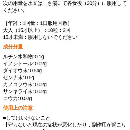
次の用量を水又は，さ湯にて各食後（30分）に服用して
ください。
［年齢：1回量：1日服用回数］
大人（15才以上）：10粒：2回
15才未満：服用しないでください
成分分量
ルチン水和物: 0.1g
イノシトール: 0.02g
ダイオウ末: 0.54g
センナ末: 0.5g
カノコソウ末: 0.02g
サンキライ末: 0.02g
コウカ: 0.02g
使用上の注意
■してはいけないこと
【守らないと現在の症状が悪化したり，副作用が起こり