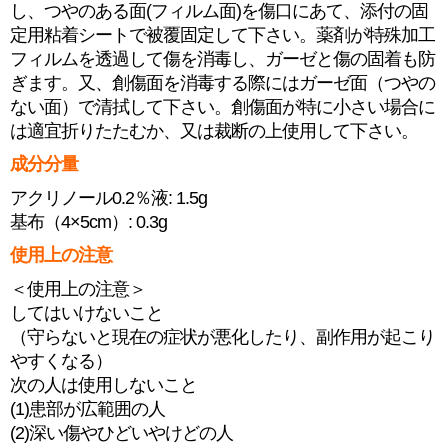
し、つやのある面(フィルム面)を傷口にあて、添付の固
定用粘着シートで被覆固定して下さい。薬剤が特殊加工
フィルムを透過して傷を消毒し、ガーゼと傷の固着も防
ぎます。又、創傷面を消毒する際にはガーゼ面（つやの
ない面）で清拭して下さい。創傷面が特に小さい場合に
は適宜折りたたむか、又は裁断の上使用して下さい。
成分分量
アクリノール0.2％液: 1.5g
基布（4×5cm）: 0.3g
使用上の注意
＜使用上の注意＞
してはいけないこと
（守らないと現在の症状が悪化したり、副作用が起こり
やすくなる）
次の人は使用しないこと
(1)患部が広範囲の人
(2)深い傷やひどいやけどの人