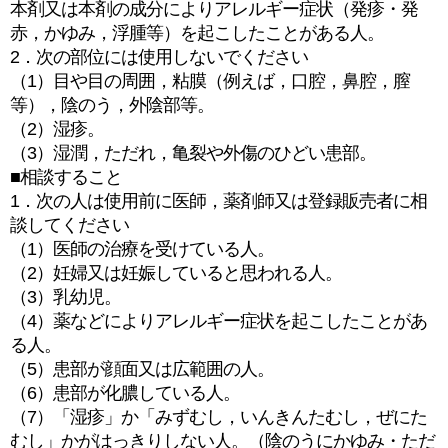
本剤又は本剤の成分によりアレルギー症状（発疹・発
赤，かゆみ，浮腫等）を起こしたことがある人。
2．次の部位には使用しないでください
（1）目や目の周囲，粘膜（例えば，口腔，鼻腔，膣
等），陰のう，外陰部等。
（2）湿疹。
（3）湿潤，ただれ，亀裂や外傷のひどい患部。
■相談すること
1．次の人は使用前に医師，薬剤師又は登録販売者に相
談してください
（1）医師の治療を受けている人。
（2）妊婦又は妊娠していると思われる人。
（3）乳幼児。
（4）薬などによりアレルギー症状を起こしたことがあ
る人。
（5）患部が顔面又は広範囲の人。
（6）患部が化膿している人。
（7）「湿疹」か「みずむし，いんきんたむし，ぜにた
むし」かがはっきりしない人。（陰のうにかゆみ・ただ