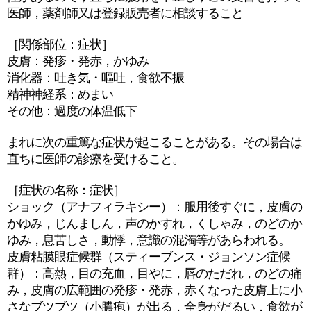
医師，薬剤師又は登録販売者に相談すること
［関係部位：症状］
皮膚：発疹・発赤，かゆみ
消化器：吐き気・嘔吐，食欲不振
精神神経系：めまい
その他：過度の体温低下
まれに次の重篤な症状が起こることがある。その場合は
直ちに医師の診療を受けること。
［症状の名称：症状］
ショック（アナフィラキシー）：服用後すぐに，皮膚の
かゆみ，じんましん，声のかすれ，くしゃみ，のどのか
ゆみ，息苦しさ，動悸，意識の混濁等があらわれる。
皮膚粘膜眼症候群（スティーブンス・ジョンソン症候
群）：高熱，目の充血，目やに，唇のただれ，のどの痛
み，皮膚の広範囲の発疹・発赤，赤くなった皮膚上に小
さなブツブツ（小膿疱）が出る，全身がだるい，食欲が