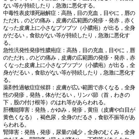
ない等が持続したり，急激に悪化する。
中毒性表皮壊死融解症：高熱，目の充血，目やに，唇の
ただれ，のどの痛み，皮膚の広範囲の発疹・発赤，赤く
なった皮膚上に小さなブツブツ（小膿疱）が出る，全身
がだるい，食欲がない等が持続したり，急激に悪化す
る。
急性汎発性発疹性膿疱症：高熱，目の充血，目やに，唇
のただれ，のどの痛み，皮膚の広範囲の発疹・発赤，赤
くなった皮膚上に小さなブツブツ（小膿疱）が出る，全
身がだるい，食欲がない等が持続したり，急激に悪化す
る。
薬剤性過敏症症候群：皮膚が広い範囲で赤くなる，全身
性の発疹，発熱，体がだるい，リンパ節（首，わきの
下，股の付け根等）のはれ等があらわれる。
肝機能障害：発熱，かゆみ，発疹，黄疸（皮膚や白目が
黄色くなる），褐色尿，全身のだるさ，食欲不振等があ
らわれる。
腎障害：発熱，発疹，尿量の減少，全身のむくみ，全身