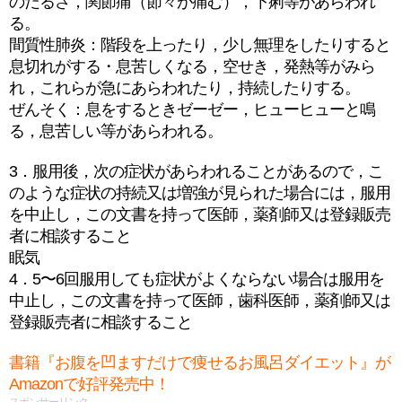
のだるさ，関節痛（節々が痛む），下痢等があらわれ
る。
間質性肺炎：階段を上ったり，少し無理をしたりすると
息切れがする・息苦しくなる，空せき，発熱等がみら
れ，これらが急にあらわれたり，持続したりする。
ぜんそく：息をするときゼーゼー，ヒューヒューと鳴
る，息苦しい等があらわれる。
3．服用後，次の症状があらわれることがあるので，こ
のような症状の持続又は増強が見られた場合には，服用
を中止し，この文書を持って医師，薬剤師又は登録販売
者に相談すること
眠気
4．5〜6回服用しても症状がよくならない場合は服用を
中止し，この文書を持って医師，歯科医師，薬剤師又は
登録販売者に相談すること
書籍『お腹を凹ますだけで痩せるお風呂ダイエット』が
Amazonで好評発売中！