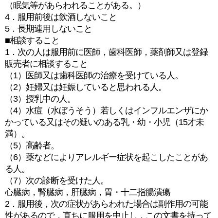
（眠気等があらわれることがある。）
4．服用前後は飲酒しないこと
5．長期連用しないこと
■相談すること
1．次の人は服用前に医師，歯科医師，薬剤師又は登録
販売者に相談すること
（1）医師又は歯科医師の治療を受けている人。
（2）妊婦又は妊娠していると思われる人。
（3）授乳中の人。
（4）水痘（水ぼうそう）若しくはインフルエンザにか
かっている又はその疑いのある乳・幼・小児（15才未
満）。
（5）高齢者。
（6）薬などによりアレルギー症状を起こしたことがあ
る人。
（7）次の診断を受けた人。
心臓病，腎臓病，肝臓病，胃・十二指腸潰瘍
2．服用後，次の症状があらわれた場合は副作用の可能
性があるので，直ちに服用を中止し，この文書を持って