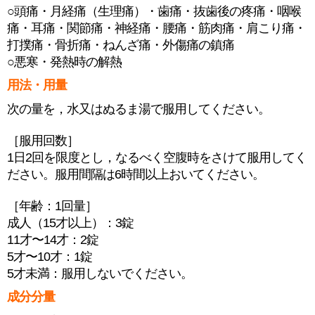
○頭痛・月経痛（生理痛）・歯痛・抜歯後の疼痛・咽喉
痛・耳痛・関節痛・神経痛・腰痛・筋肉痛・肩こり痛・
打撲痛・骨折痛・ねんざ痛・外傷痛の鎮痛
○悪寒・発熱時の解熱
用法・用量
次の量を，水又はぬるま湯で服用してください。
［服用回数］
1日2回を限度とし，なるべく空腹時をさけて服用してく
ださい。服用間隔は6時間以上おいてください。
［年齢：1回量］
成人（15才以上）：3錠
11才〜14才：2錠
5才〜10才：1錠
5才未満：服用しないでください。
成分分量