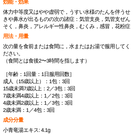
効能・効果
体力中等度又はやや虚弱で，うすい水様のたんを伴うせ
きや鼻水が出るものの次の諸症：気管支炎，気管支ぜん
そく，鼻炎，アレルギー性鼻炎，むくみ，感冒，花粉症
用法・用量
次の量を食前または食間に，水またはお湯で服用してく
ださい。
（食間とは食後2〜3時間を指します）
［年齢：1回量：1日服用回数］
成人（15歳以上）：1包：3回
15歳未満7歳以上：2／3包：3回
7歳未満4歳以上：1／2包：3回
4歳未満2歳以上：1／3包：3回
2歳未満：1／4包：3回
成分分量
小青竜湯エキス: 4.1g