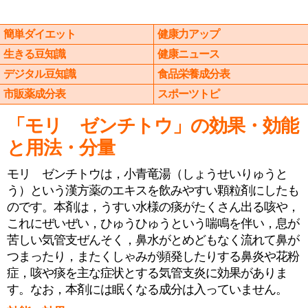
簡単ダイエット
健康力アップ
生きる豆知識
健康ニュース
デジタル豆知識
食品栄養成分表
市販薬成分表
スポーツトピ
「モリ ゼンチトウ」の効果・効能
と用法・分量
モリ ゼンチトウは，小青竜湯（しょうせいりゅうと
う）という漢方薬のエキスを飲みやすい顆粒剤にしたも
のです。本剤は，うすい水様の痰がたくさん出る咳や，
これにぜいぜい，ひゅうひゅうという喘鳴を伴い，息が
苦しい気管支ぜんそく，鼻水がとめどもなく流れて鼻が
つまったり，またくしゃみが頻発したりする鼻炎や花粉
症，咳や痰を主な症状とする気管支炎に効果がありま
す。なお，本剤には眠くなる成分は入っていません。