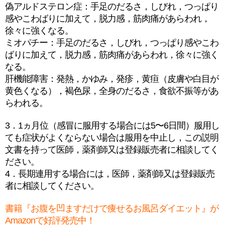
偽アルドステロン症：手足のだるさ，しびれ，つっぱり
感やこわばりに加えて，脱力感，筋肉痛があらわれ，
徐々に強くなる。
ミオパチー：手足のだるさ，しびれ，つっぱり感やこわ
ばりに加えて，脱力感，筋肉痛があらわれ，徐々に強く
なる。
肝機能障害：発熱，かゆみ，発疹，黄疸（皮膚や白目が
黄色くなる），褐色尿，全身のだるさ，食欲不振等があ
らわれる。
3．1ヵ月位（感冒に服用する場合には5〜6日間）服用し
ても症状がよくならない場合は服用を中止し，この説明
文書を持って医師，薬剤師又は登録販売者に相談してく
ださい。
4．長期連用する場合には，医師，薬剤師又は登録販売
者に相談してください。
書籍『お腹を凹ますだけで痩せるお風呂ダイエット』が
Amazonで好評発売中！