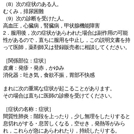
（8）次の症状のある人。
むくみ，排尿困難
（9）次の診断を受けた人。
高血圧，心臓病，腎臓病，甲状腺機能障害
2．服用後，次の症状があらわれた場合は副作用の可能
性があるので，直ちに服用を中止し，この説明文書を持
って医師，薬剤師又は登録販売者に相談してください。
［関係部位：症状］
皮膚：発疹・発赤，かゆみ
消化器：吐き気，食欲不振，胃部不快感
まれに次の重篤な症状が起こることがあります。
その場合は直ちに医師の診療を受けてください。
［症状の名称：症状］
間質性肺炎：階段を上ったり，少し無理をしたりすると
息切れがする・息苦しくなる，空せき，発熱等がみら
れ，これらが急にあらわれたり，持続したりする。