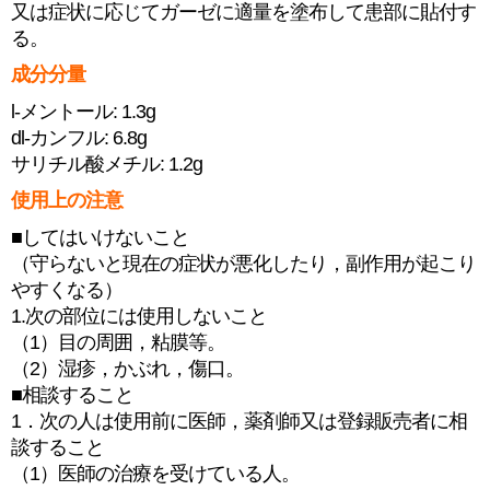
又は症状に応じてガーゼに適量を塗布して患部に貼付す
る。
成分分量
l-メントール: 1.3g
dl-カンフル: 6.8g
サリチル酸メチル: 1.2g
使用上の注意
■してはいけないこと
（守らないと現在の症状が悪化したり，副作用が起こり
やすくなる）
1.次の部位には使用しないこと
（1）目の周囲，粘膜等。
（2）湿疹，かぶれ，傷口。
■相談すること
1．次の人は使用前に医師，薬剤師又は登録販売者に相
談すること
（1）医師の治療を受けている人。