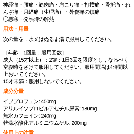
神経痛・腰痛・筋肉痛・肩こり痛・打撲痛・骨折痛・ね
んざ痛・月経痛（生理痛）・外傷痛の鎮痛
◯悪寒・発熱時の解熱
用法・用量
次の量を，水又はぬるま湯で服用してください。
［年齢：1回量：服用回数］
成人（15才以上）：2錠：1日3回を限度とし，なるべく
空腹時をさけて服用してください。服用間隔は4時間以
上おいてください。
15才未満：服用しないでください。
成分分量
イブプロフェン: 450mg
アリルイソプロピルアセチル尿素: 180mg
無水カフェイン: 240mg
乾燥水酸化アルミニウムゲル: 200mg
使用上の注意