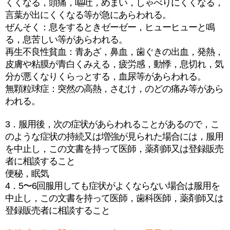
くくなる，頭痛，嘔吐，めまい，しゃべりにくくなる，
言葉が出にくくなる等が急にあらわれる。
ぜんそく：息をするときゼーゼー，ヒューヒューと鳴
る，息苦しい等があらわれる。
再生不良性貧血：青あざ，鼻血，歯ぐきの出血，発熱，
皮膚や粘膜が青白くみえる，疲労感，動悸，息切れ，気
分が悪くなりくらっとする，血尿等があらわれる。
無顆粒球症：突然の高熱，さむけ，のどの痛み等があら
われる。
3．服用後，次の症状があらわれることがあるので，こ
のような症状の持続又は増強が見られた場合には，服用
を中止し，この文書を持って医師，薬剤師又は登録販売
者に相談すること
便秘，眠気
4．5〜6回服用しても症状がよくならない場合は服用を
中止し，この文書を持って医師，歯科医師，薬剤師又は
登録販売者に相談すること