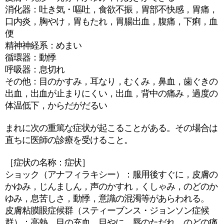
消化器：吐き気・嘔吐，食欲不振，胃部不快感，胃痛，
口内炎，胸やけ，胃もたれ，胃腸出血，腹痛，下痢，血
便
精神神経系：めまい
循環器：動悸
呼吸器：息切れ
その他：目のかすみ，耳なり，むくみ，鼻血，歯ぐきの
出血，出血が止まりにくい，出血，背中の痛み，過度の
体温低下，からだがだるい
まれに次の重篤な症状が起こることがある。その場合は
直ちに医師の診療を受けること。
［症状の名称：症状］
ショック（アナフィラキシー）：服用後すぐに，皮膚の
かゆみ，じんましん，声のかすれ，くしゃみ，のどのか
ゆみ，息苦しさ，動悸，意識の混濁等があらわれる。
皮膚粘膜眼症候群（スティーブンス・ジョンソン症候
群）：高熱，目の充血，目やに，唇のただれ，のどの痛