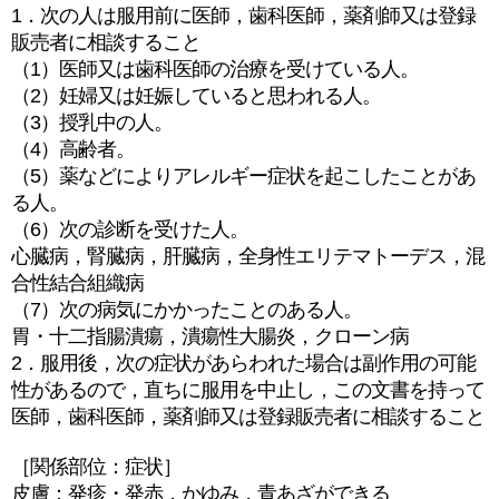
1．次の人は服用前に医師，歯科医師，薬剤師又は登録
販売者に相談すること
（1）医師又は歯科医師の治療を受けている人。
（2）妊婦又は妊娠していると思われる人。
（3）授乳中の人。
（4）高齢者。
（5）薬などによりアレルギー症状を起こしたことがあ
る人。
（6）次の診断を受けた人。
心臓病，腎臓病，肝臓病，全身性エリテマトーデス，混
合性結合組織病
（7）次の病気にかかったことのある人。
胃・十二指腸潰瘍，潰瘍性大腸炎，クローン病
2．服用後，次の症状があらわれた場合は副作用の可能
性があるので，直ちに服用を中止し，この文書を持って
医師，歯科医師，薬剤師又は登録販売者に相談すること
［関係部位：症状］
皮膚：発疹・発赤，かゆみ，青あざができる