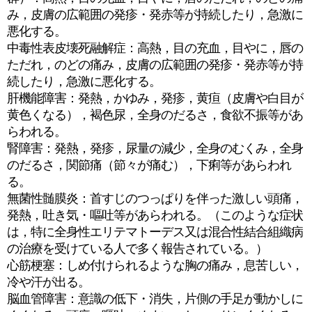
み，皮膚の広範囲の発疹・発赤等が持続したり，急激に
悪化する。
中毒性表皮壊死融解症：高熱，目の充血，目やに，唇の
ただれ，のどの痛み，皮膚の広範囲の発疹・発赤等が持
続したり，急激に悪化する。
肝機能障害：発熱，かゆみ，発疹，黄疸（皮膚や白目が
黄色くなる），褐色尿，全身のだるさ，食欲不振等があ
らわれる。
腎障害：発熱，発疹，尿量の減少，全身のむくみ，全身
のだるさ，関節痛（節々が痛む），下痢等があらわれ
る。
無菌性髄膜炎：首すじのつっぱりを伴った激しい頭痛，
発熱，吐き気・嘔吐等があらわれる。（このような症状
は，特に全身性エリテマトーデス又は混合性結合組織病
の治療を受けている人で多く報告されている。）
心筋梗塞：しめ付けられるような胸の痛み，息苦しい，
冷や汗が出る。
脳血管障害：意識の低下・消失，片側の手足が動かしに