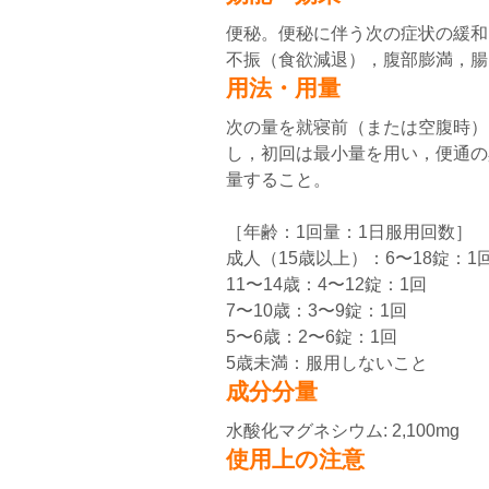
便秘。便秘に伴う次の症状の緩和
不振（食欲減退），腹部膨満，腸
用法・用量
次の量を就寝前（または空腹時）
し，初回は最小量を用い，便通の
量すること。
［年齢：1回量：1日服用回数］
成人（15歳以上）：6〜18錠：1
11〜14歳：4〜12錠：1回
7〜10歳：3〜9錠：1回
5〜6歳：2〜6錠：1回
5歳未満：服用しないこと
成分分量
水酸化マグネシウム: 2,100mg
使用上の注意