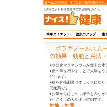
健康生活の知恵袋
巷で話題の健康情報を紹介
簡単ダイエット
健康力アップ
生
「ボラギノールスム
の効果・効能と用法
●水酸化マグネシウムが便中の水
●便の量を増やすことで大腸をや
促します。
●腸を直接刺激せず，くせになり
便秘薬です。
●少量からはじめ，様子をみなが
●小さく，のみやすい錠剤です。
効能・効果