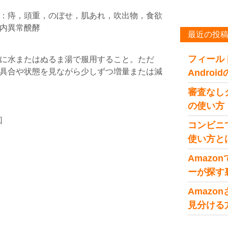
：痔，頭重，のぼせ，肌あれ，吹出物，食欲
内異常醗酵
最近の投
フィール
に水またはぬるま湯で服用すること。ただ
具合や状態を見ながら少しずつ増量または減
Andro
審査なし
の使い方
回
コンビニ
使い方と
Amaz
ーが探す
Amaz
見分ける