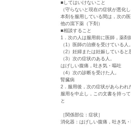
■してはいけないこと
（守らないと現在の症状が悪化し
本剤を服用している間は，次の医
他の瀉下薬（下剤）
■相談すること
1．次の人は服用前に医師，薬剤
（1）医師の治療を受けている人
（2）妊婦または妊娠していると
（3）次の症状のある人。
はげしい腹痛，吐き気・嘔吐
（4）次の診断を受けた人。
腎臓病
2．服用後，次の症状があらわれ
服用を中止し，この文書を持って
と
［関係部位：症状］
消化器：はげしい腹痛，吐き気・