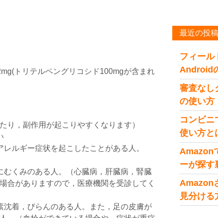
最近の投
い
フィール
Andro
2mg(トリテルペングリコシド100mgが含まれ
審査なし
の使い方
コンビニ
たり，副作用が起こりやすくなります）
使い方と
い
アレルギー症状を起こしたことがある人。
Amaz
ーが探す
にむくみのある人。（心臓病，肝臓病，腎臓
Amaz
場合がありますので，医療機関を受診してく
見分ける
素沈着，びらんのある人。また，足の皮膚が