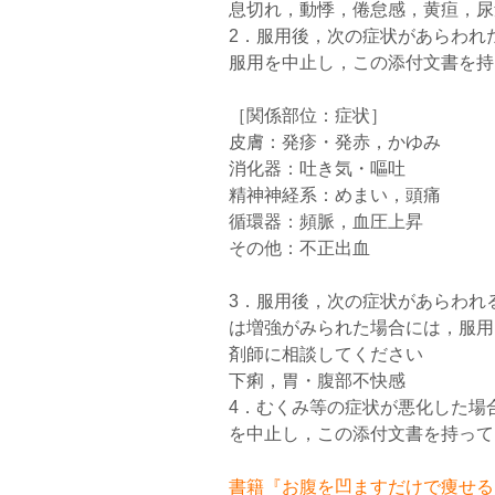
息切れ，動悸，倦怠感，黄疸，尿
2．服用後，次の症状があらわれ
服用を中止し，この添付文書を持
［関係部位：症状］
皮膚：発疹・発赤，かゆみ
消化器：吐き気・嘔吐
精神神経系：めまい，頭痛
循環器：頻脈，血圧上昇
その他：不正出血
3．服用後，次の症状があらわれ
は増強がみられた場合には，服用
剤師に相談してください
下痢，胃・腹部不快感
4．むくみ等の症状が悪化した場
を中止し，この添付文書を持って
書籍『お腹を凹ますだけで痩せるお