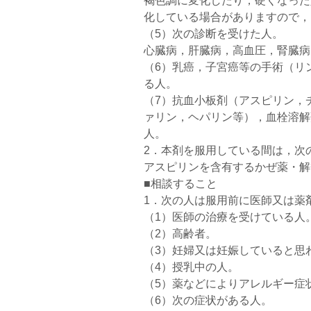
褐色調に変化したり，硬くなった
化している場合がありますので，
（5）次の診断を受けた人。
心臓病，肝臓病，高血圧，腎臓病
（6）乳癌，子宮癌等の手術（リ
る人。
（7）抗血小板剤（アスピリン，
ァリン，ヘパリン等），血栓溶解
人。
2．本剤を服用している間は，次
アスピリンを含有するかぜ薬・解
■相談すること
1．次の人は服用前に医師又は薬
（1）医師の治療を受けている人
（2）高齢者。
（3）妊婦又は妊娠していると思
（4）授乳中の人。
（5）薬などによりアレルギー症
（6）次の症状がある人。