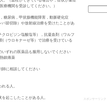
人。（血栓ができている場合や，症状が重症
医療機関を受診してください。）
，糖尿病，甲状腺機能障害，動脈硬化症
ンパ節切除）や放射線治療を受けたことがあ
チクロピジン塩酸塩等），抗凝血剤（ワルフ
剤（ウロキナーゼ等）で治療を受けている
のいずれの医薬品も服用しないでください
熱鎮痛薬
剤師に相談してください
。
われる人。
状を起こしたことがある人。
スポンサーリンク