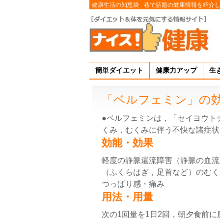
健康生活の知恵袋
巷で話題の健康情報を紹介
簡単ダイエット
健康力アップ
生
「ベルフェミン」の
●ベルフェミンは，「セイヨウト
くみ，むくみに伴う不快な諸症状
効能・効果
軽度の静脈還流障害（静脈の血流
（ふくらはぎ，足首など）のむく
つっぱり感・痛み
用法・用量
次の1回量を1日2回，朝夕食前