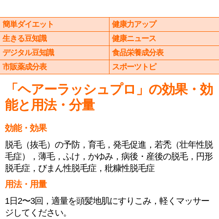
簡単ダイエット
健康力アップ
生きる豆知識
健康ニュース
デジタル豆知識
食品栄養成分表
市販薬成分表
スポーツトピ
「ヘアーラッシュプロ」の効果・効
能と用法・分量
効能・効果
脱毛（抜毛）の予防，育毛，発毛促進，若禿（壮年性脱
毛症），薄毛，ふけ，かゆみ，病後・産後の脱毛，円形
脱毛症，びまん性脱毛症，粃糠性脱毛症
用法・用量
1日2〜3回，適量を頭髪地肌にすりこみ，軽くマッサー
ジしてください。