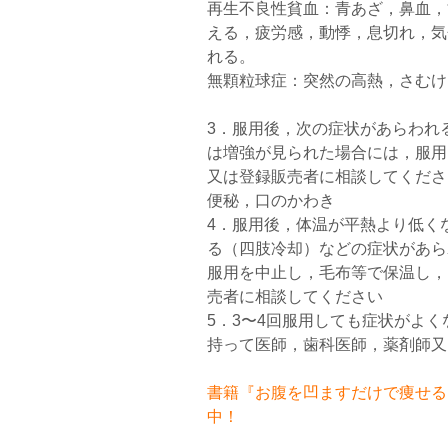
再生不良性貧血：青あざ，鼻血，
える，疲労感，動悸，息切れ，気
れる。
無顆粒球症：突然の高熱，さむけ
3．服用後，次の症状があらわれ
は増強が見られた場合には，服用
又は登録販売者に相談してくださ
便秘，口のかわき
4．服用後，体温が平熱より低く
る（四肢冷却）などの症状があら
服用を中止し，毛布等で保温し，
売者に相談してください
5．3〜4回服用しても症状がよ
持って医師，歯科医師，薬剤師又
書籍『お腹を凹ますだけで痩せるお
中！