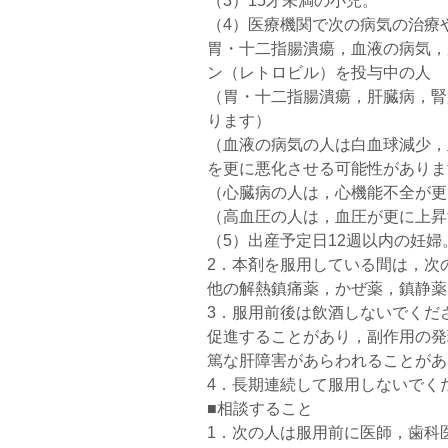
（3）15才未満の小児。
（4）医療機関で次の病気の治療
胃・十二指腸潰瘍，血液の病気，
ン（レトロビル）を投与中の人
（胃・十二指腸潰瘍，肝臓病，腎
ります）
（血液の病気の人は白血球減少，
を更に悪化させる可能性がありま
（心臓病の人は，心機能不全が更
（高血圧の人は，血圧が更に上昇
（5）出産予定日12週以内の妊婦
2．本剤を服用している間は，次
他の解熱鎮痛薬，かぜ薬，鎮静薬
3．服用前後は飲酒しないでくだ
促進することがあり，副作用の発
篤な肝障害があらわれることがあ
4．長期連続して服用しないでく
■相談すること
1．次の人は服用前に医師，歯科