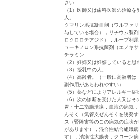
さい
（1）医師又は歯科医師の治療を
人。
クマリン系抗凝血剤（ワルファリ
与している場合），リチウム製剤
ロクロロチアジド），ループ利尿
ューキノロン系抗菌剤（エノキサ
チラミン
（2）妊婦又は妊娠していると思
（3）授乳中の人。
（4）高齢者。（一般に高齢者は
副作用があらわれやすい）
（5）薬などによりアレルギー症
（6）次の診断を受けた人又はそ
胃・十二指腸潰瘍，血液の病気，
んそく（気管支ぜんそくを誘発す
ス（腎障害等のこの病気の症状が
があります），混合性結合組織病
す），潰瘍性大腸炎，クローン病