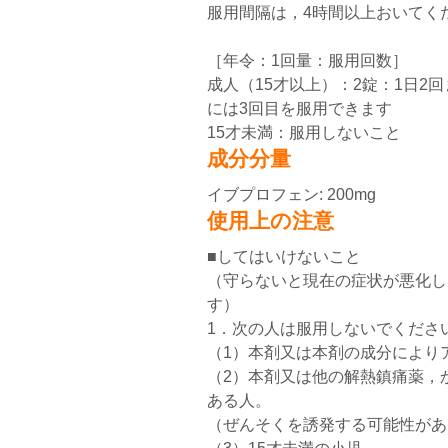
服用間隔は，4時間以上おいてく
［年令：1回量：服用回数］
成人（15才以上）：2錠：1日2
には3回目を服用できます
15才未満：服用しないこと
成分分量
イブプロフェン: 200mg
使用上の注意
■してはいけないこと
（守らないと現在の症状が悪化し
す）
1．次の人は服用しないでくださ
（1）本剤又は本剤の成分により
（2）本剤又は他の解熱鎮痛薬，
ある人。
（ぜんそくを誘発する可能性があ