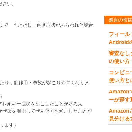
ださい。
最近の投
回まで ＊ただし，再度症状があらわれた場合
フィール
Andro
審査なし
の使い方
コンビニ
使い方と
たり，副作用・事故が起こりやすくなりま
Amaz
い
ーが探す
アレルギー症状を起こしたことがある人。
Amaz
かぜ薬を服用してぜんそくを起こしたことが
見分ける
ります）