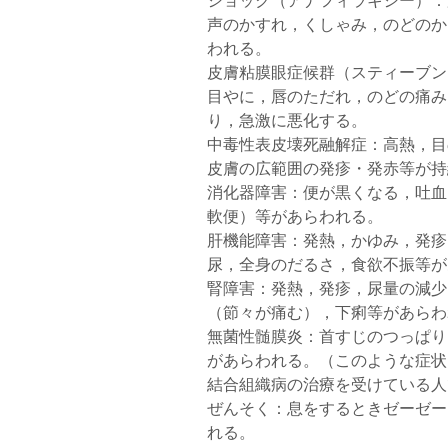
ショック（アナフィラキシー）：
声のかすれ，くしゃみ，のどのか
われる。
皮膚粘膜眼症候群（スティーブン
目やに，唇のただれ，のどの痛み
り，急激に悪化する。
中毒性表皮壊死融解症：高熱，目
皮膚の広範囲の発疹・発赤等が持
消化器障害：便が黒くなる，吐血
軟便）等があらわれる。
肝機能障害：発熱，かゆみ，発疹
尿，全身のだるさ，食欲不振等が
腎障害：発熱，発疹，尿量の減少
（節々が痛む），下痢等があらわ
無菌性髄膜炎：首すじのつっぱり
があらわれる。（このような症状
結合組織病の治療を受けている人
ぜんそく：息をするときゼーゼー
れる。