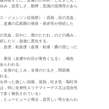
服用後すぐに，皮膚のかゆみ，じんましん，
ゆみ，息苦しさ，動悸，意識の混濁等があら
ス・ジョンソン症候群）：高熱，目の充血，
，皮膚の広範囲の発疹・発赤等が持続した
の充血，目やに，唇のただれ，のどの痛み，
続したり，急激に悪化する。
，血便，粘血便（血液・粘液・膿の混じった
，黄疸（皮膚や白目が黄色くなる），褐色
あらわれる。
，全身のむくみ，全身のだるさ，関節痛
れる。
を伴った激しい頭痛，発熱，吐き気・嘔吐等
は，特に全身性エリテマトーデス又は混合性
で多く報告されている）
，ヒューヒューと鳴る，息苦しい等があらわ