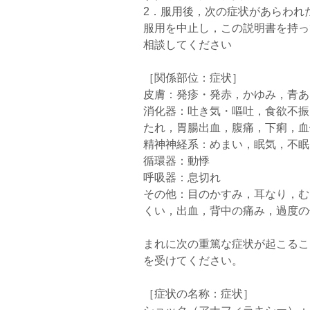
2．服用後，次の症状があらわれ
服用を中止し，この説明書を持っ
相談してください
［関係部位：症状］
皮膚：発疹・発赤，かゆみ，青あ
消化器：吐き気・嘔吐，食欲不振
たれ，胃腸出血，腹痛，下痢，血
精神神経系：めまい，眠気，不眠
循環器：動悸
呼吸器：息切れ
その他：目のかすみ，耳なり，む
くい，出血，背中の痛み，過度の
まれに次の重篤な症状が起こるこ
を受けてください。
［症状の名称：症状］