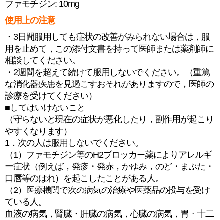
ファモチジン: 10mg
使用上の注意
・3日間服用しても症状の改善がみられない場合は，服
用を止めて，この添付文書を持って医師または薬剤師に
相談してください。
・2週間を超えて続けて服用しないでください。（重篤
な消化器疾患を見過ごすおそれがありますので，医師の
診療を受けてください）
■してはいけないこと
（守らないと現在の症状が悪化したり，副作用が起こり
やすくなります）
1．次の人は服用しないでください。
（1）ファモチジン等のH2ブロッカー薬によりアレルギ
ー症状（例えば，発疹・発赤，かゆみ，のど・まぶた・
口唇等のはれ）を起こしたことがある人。
（2）医療機関で次の病気の治療や医薬品の投与を受け
ている人。
血液の病気，腎臓・肝臓の病気，心臓の病気，胃・十二