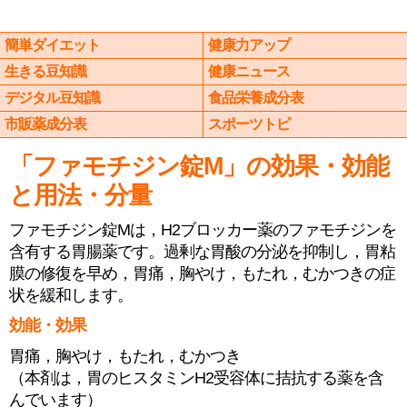
簡単ダイエット
健康力アップ
生きる豆知識
健康ニュース
デジタル豆知識
食品栄養成分表
市販薬成分表
スポーツトピ
「ファモチジン錠M」の効果・効能
と用法・分量
ファモチジン錠Mは，H2ブロッカー薬のファモチジンを
含有する胃腸薬です。過剰な胃酸の分泌を抑制し，胃粘
膜の修復を早め，胃痛，胸やけ，もたれ，むかつきの症
状を緩和します。
効能・効果
胃痛，胸やけ，もたれ，むかつき
（本剤は，胃のヒスタミンH2受容体に拮抗する薬を含
んでいます）