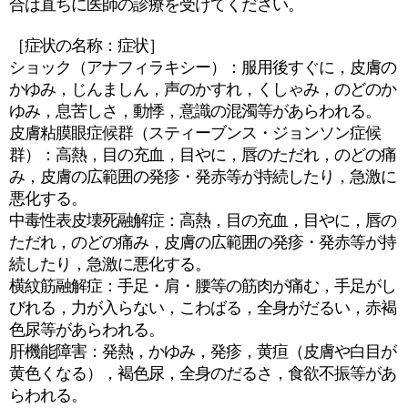
合は直ちに医師の診療を受けてください。
［症状の名称：症状］
ショック（アナフィラキシー）：服用後すぐに，皮膚の
かゆみ，じんましん，声のかすれ，くしゃみ，のどのか
ゆみ，息苦しさ，動悸，意識の混濁等があらわれる。
皮膚粘膜眼症候群（スティーブンス・ジョンソン症候
群）：高熱，目の充血，目やに，唇のただれ，のどの痛
み，皮膚の広範囲の発疹・発赤等が持続したり，急激に
悪化する。
中毒性表皮壊死融解症：高熱，目の充血，目やに，唇の
ただれ，のどの痛み，皮膚の広範囲の発疹・発赤等が持
続したり，急激に悪化する。
横紋筋融解症：手足・肩・腰等の筋肉が痛む，手足がし
びれる，力が入らない，こわばる，全身がだるい，赤褐
色尿等があらわれる。
肝機能障害：発熱，かゆみ，発疹，黄疸（皮膚や白目が
黄色くなる），褐色尿，全身のだるさ，食欲不振等があ
らわれる。