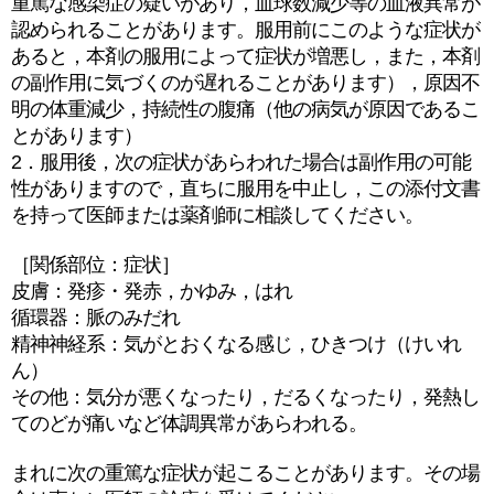
重篤な感染症の疑いがあり，血球数減少等の血液異常が
認められることがあります。服用前にこのような症状が
あると，本剤の服用によって症状が増悪し，また，本剤
の副作用に気づくのが遅れることがあります），原因不
明の体重減少，持続性の腹痛（他の病気が原因であるこ
とがあります）
2．服用後，次の症状があらわれた場合は副作用の可能
性がありますので，直ちに服用を中止し，この添付文書
を持って医師または薬剤師に相談してください。
［関係部位：症状］
皮膚：発疹・発赤，かゆみ，はれ
循環器：脈のみだれ
精神神経系：気がとおくなる感じ，ひきつけ（けいれ
ん）
その他：気分が悪くなったり，だるくなったり，発熱し
てのどが痛いなど体調異常があらわれる。
まれに次の重篤な症状が起こることがあります。その場