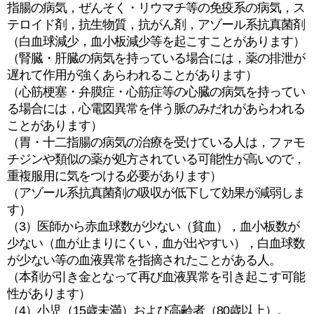
指腸の病気，ぜんそく・リウマチ等の免疫系の病気，ス
テロイド剤，抗生物質，抗がん剤，アゾール系抗真菌剤
（白血球減少，血小板減少等を起こすことがあります）
（腎臓・肝臓の病気を持っている場合には，薬の排泄が
遅れて作用が強くあらわれることがあります）
（心筋梗塞・弁膜症・心筋症等の心臓の病気を持ってい
る場合には，心電図異常を伴う脈のみだれがあらわれる
ことがあります）
（胃・十二指腸の病気の治療を受けている人は，ファモ
チジンや類似の薬が処方されている可能性が高いので，
重複服用に気をつける必要があります）
（アゾール系抗真菌剤の吸収が低下して効果が減弱しま
す）
（3）医師から赤血球数が少ない（貧血），血小板数が
少ない（血が止まりにくい，血が出やすい），白血球数
が少ない等の血液異常を指摘されたことがある人。
（本剤が引き金となって再び血液異常を引き起こす可能
性があります）
（4）小児（15歳未満）および高齢者（80歳以上）。