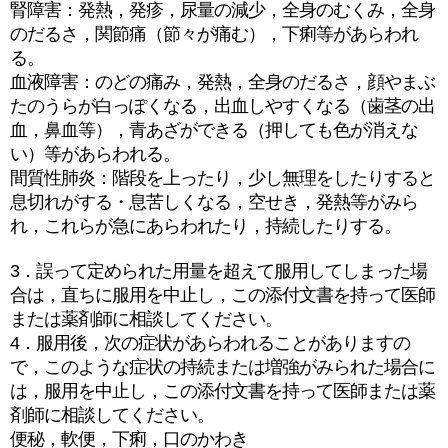
腎障害：発熱，発疹，尿量の減少，全身のむくみ，全身
のだるさ，関節痛（節々が痛む），下痢等があらわれ
る。
血液障害：のどの痛み，発熱，全身のだるさ，顔やまぶ
たのうらが白っぽくなる，出血しやすくなる（歯茎の出
血，鼻血等），青あざができる（押しても色が消えな
い）等があらわれる。
間質性肺炎：階段を上ったり，少し無理をしたりすると
息切れがする・息苦しくなる，空せき，発熱等がみら
れ，これらが急にあらわれたり，持続したりする。
3．誤って定められた用量を超えて服用してしまった場
合は，直ちに服用を中止し，この添付文書を持って医師
または薬剤師に相談してください。
4．服用後，次の症状があらわれることがありますの
で，このような症状の持続または増強がみられた場合に
は，服用を中止し，この添付文書を持って医師または薬
剤師に相談してください。
便秘，軟便，下痢，口のかわき