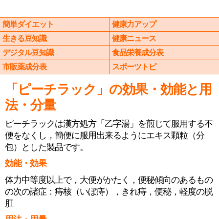
簡単ダイエット
健康力アップ
生きる豆知識
健康ニュース
デジタル豆知識
食品栄養成分表
市販薬成分表
スポーツトピ
「ピーチラック」の効果・効能と用
法・分量
ピーチラックは漢方処方「乙字湯」を煎じて服用する不
便をなくし，簡便に服用出来るようにエキス顆粒（分
包）とした製品です。
効能・効果
体力中等度以上で，大便がかたく，便秘傾向のあるもの
の次の諸症：痔核（いぼ痔），きれ痔，便秘，軽度の脱
肛