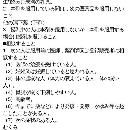
生後3ヵ月未満の乳児。
2．本剤を服用している間は，次の医薬品を服用しない
こと
他の瀉下薬（下剤）
3．授乳中の人は本剤を服用しないか，本剤を服用する
場合は授乳を避けること
■相談すること
1．次の人は服用前に医師，薬剤師又は登録販売者に相
談すること
（1）医師の治療を受けている人。
（2）妊婦又は妊娠していると思われる人。
（3）体の虚弱な人（体力の衰えている人，体の弱い
人）。
（4）胃腸が弱く下痢しやすい人。
（5）高齢者。
（6）今までに薬などにより発疹・発赤，かゆみ等を起
こしたことがある人。
（7）次の症状のある人。
むくみ