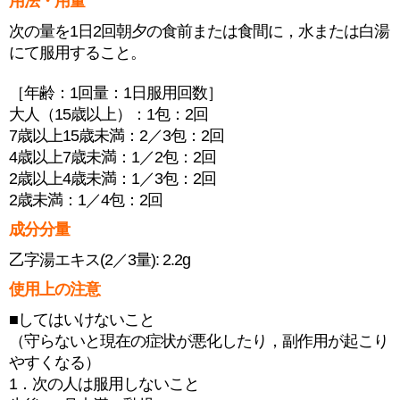
用法・用量
次の量を1日2回朝夕の食前または食間に，水または白湯
にて服用すること。
［年齢：1回量：1日服用回数］
大人（15歳以上）：1包：2回
7歳以上15歳未満：2／3包：2回
4歳以上7歳未満：1／2包：2回
2歳以上4歳未満：1／3包：2回
2歳未満：1／4包：2回
成分分量
乙字湯エキス(2／3量): 2.2g
使用上の注意
■してはいけないこと
（守らないと現在の症状が悪化したり，副作用が起こり
やすくなる）
1．次の人は服用しないこと