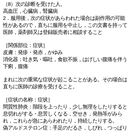
（8）次の診断を受けた人。
高血圧，心臓病，腎臓病
2．服用後，次の症状があらわれた場合は副作用の可能
性があるので，直ちに服用を中止し，この文書を持って
医師，薬剤師又は登録販売者に相談すること
［関係部位：症状］
皮膚：発疹・発赤，かゆみ
消化器：吐き気・嘔吐，食欲不振，はげしい腹痛を伴う
下痢，腹痛
まれに次の重篤な症状が起こることがある。その場合は
直ちに医師の診療を受けること。
［症状の名称：症状］
間質性肺炎：階段を上ったり，少し無理をしたりすると
息切れがする・息苦しくなる，空せき，発熱等がみら
れ，これらが急にあらわれたり，持続したりする。
偽アルドステロン症：手足のだるさ，しびれ，つっぱり