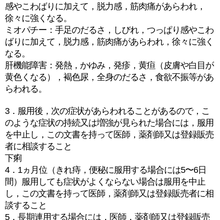
感やこわばりに加えて，脱力感，筋肉痛があらわれ，
徐々に強くなる。
ミオパチー：手足のだるさ，しびれ，つっぱり感やこわ
ばりに加えて，脱力感，筋肉痛があらわれ，徐々に強く
なる。
肝機能障害：発熱，かゆみ，発疹，黄疸（皮膚や白目が
黄色くなる），褐色尿，全身のだるさ，食欲不振等があ
らわれる。
3．服用後，次の症状があらわれることがあるので，こ
のような症状の持続又は増強が見られた場合には，服用
を中止し，この文書を持って医師，薬剤師又は登録販売
者に相談すること
下痢
4．1ヵ月位（きれ痔，便秘に服用する場合には5〜6日
間）服用しても症状がよくならない場合は服用を中止
し，この文書を持って医師，薬剤師又は登録販売者に相
談すること
5．長期連用する場合には，医師，薬剤師又は登録販売