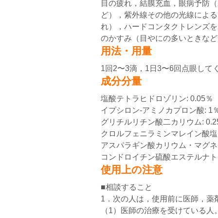
目の疲れ，結膜充血，眼病予防（
ど），紫外線その他の光線による
れ），ハードコンタクトレンズを
のかすみ（目やにの多いときなど
用法・用量
1回2〜3滴，1日3〜6回点眼して
成分分量
塩酸テトラヒドロゾリン: 0.05％
イプシロン-アミノカプロン酸: 1
グリチルリチン酸二カリウム: 0.2
クロルフェニラミンマレイン酸塩: 
アスパラギン酸カリウム・マグネシ
コンドロイチン硫酸エステルナトリウ
使用上の注意
■相談すること
1．次の人は，使用前に医師，薬
（1）医師の治療を受けている人