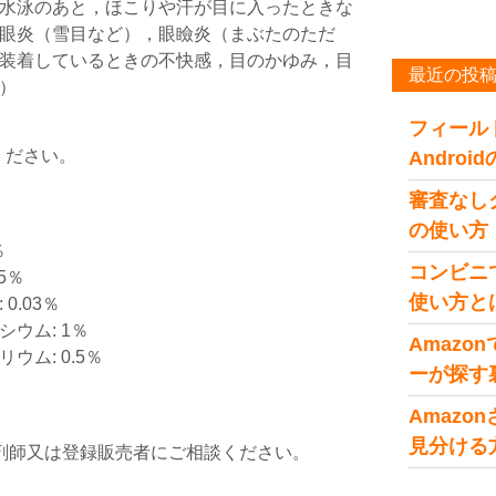
水泳のあと，ほこりや汗が目に入ったときな
眼炎（雪目など），眼瞼炎（まぶたのただ
装着しているときの不快感，目のかゆみ，目
最近の投
）
フィール
ください。
Andro
審査なし
の使い方
％
コンビニ
5％
使い方と
0.03％
ウム: 1％
Amaz
ム: 0.5％
ーが探す
Amaz
見分ける
剤師又は登録販売者にご相談ください。
。