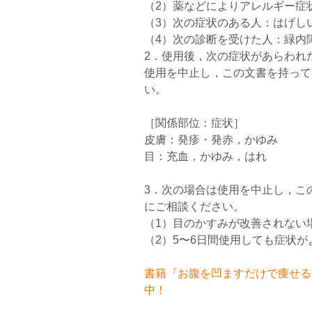
（2）薬などによりアレルギー症
（3）次の症状のある人：はげし
（4）次の診断を受けた人：緑内
2．使用後，次の症状があらわれ
使用を中止し，この文書を持って
い。
［関係部位：症状］
皮膚：発疹・発赤，かゆみ
目：充血，かゆみ，はれ
3．次の場合は使用を中止し，こ
にご相談ください。
（1）目のかすみが改善されない
（2）5〜6日間使用しても症状
書籍『お腹を凹ますだけで痩せるお
中！