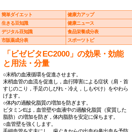
簡単ダイエット
健康力アップ
生きる豆知識
健康ニュース
デジタル豆知識
食品栄養成分表
市販薬成分表
スポーツトピ
「ビゼビタEC2000」の効果・効能
と用法・分量
○末梢の血液循環を促進させます。
末梢血管の血流を促進し，血行障害による症状（肩・首
すじのこり，手足のしびれ・冷え，しもやけ）をやわら
げます。
○体内の過酸化脂質の増加を防ぎます。
ビタミンEは，血管壁や血液中の過酸化脂質（変質した
脂肪）の増加を防ぎ，体内脂肪を安定に保ちます。
○血管壁を強くします。
毛細血管を丈夫にし，歯ぐきからの出血や鼻出血を予防