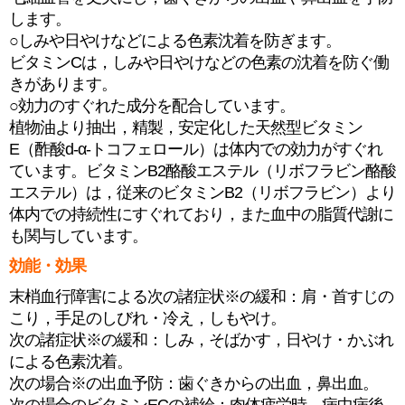
します。
○しみや日やけなどによる色素沈着を防ぎます。
ビタミンCは，しみや日やけなどの色素の沈着を防ぐ働
きがあります。
○効力のすぐれた成分を配合しています。
植物油より抽出，精製，安定化した天然型ビタミン
E（酢酸d-α-トコフェロール）は体内での効力がすぐれ
ています。ビタミンB2酪酸エステル（リボフラビン酪酸
エステル）は，従来のビタミンB2（リボフラビン）より
体内での持続性にすぐれており，また血中の脂質代謝に
も関与しています。
効能・効果
末梢血行障害による次の諸症状※の緩和：肩・首すじの
こり，手足のしびれ・冷え，しもやけ。
次の諸症状※の緩和：しみ，そばかす，日やけ・かぶれ
による色素沈着。
次の場合※の出血予防：歯ぐきからの出血，鼻出血。