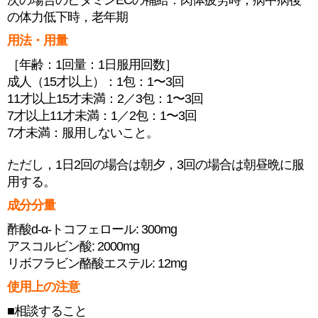
次の場合のビタミンECの補給：肉体疲労時，病中病後
の体力低下時，老年期
用法・用量
［年齢：1回量：1日服用回数］
成人（15才以上）：1包：1〜3回
11才以上15才未満：2／3包：1〜3回
7才以上11才未満：1／2包：1〜3回
7才未満：服用しないこと。
ただし，1日2回の場合は朝夕，3回の場合は朝昼晩に服
用する。
成分分量
酢酸d-α-トコフェロール: 300mg
アスコルビン酸: 2000mg
リボフラビン酪酸エステル: 12mg
使用上の注意
■相談すること