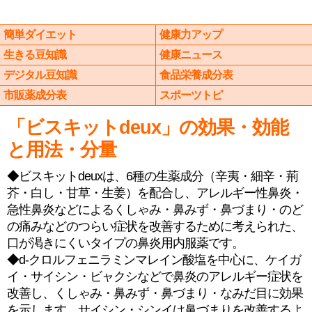
簡単ダイエット
健康力アップ
生きる豆知識
健康ニュース
デジタル豆知識
食品栄養成分表
市販薬成分表
スポーツトピ
「ビスキットdeux」の効果・効能
と用法・分量
◆ビスキットdeuxは、6種の生薬成分（辛夷・細辛・荊
芥・白し・甘草・生姜）を配合し、アレルギー性鼻炎・
急性鼻炎などによるくしゃみ・鼻みず・鼻づまり・のど
の痛みなどのつらい症状を改善するために考えられた、
口が渇きにくいタイプの鼻炎用内服薬です。
◆d-クロルフェニラミンマレイン酸塩を中心に、ケイガ
イ・サイシン・ビャクシなどで鼻炎のアレルギー症状を
改善し、くしゃみ・鼻みず・鼻づまり・なみだ目に効果
を示します。サイシン・シンイは鼻づまりを改善するよ