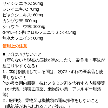
サイシンエキス: 36mg
シンイエキス: 70mg
ビャクシエキス: 60mg
カンゾウ末: 900mg
ショウキョウ末: 100mg
d-マレイン酸クロルフェニラミン: 4.5mg
無水カフェイン: 60mg
使用上の注意
■してはいけないこと
（守らないと現在の症状が悪化したり、副作用・事故が
起こりやすくなる）
1．本剤を服用している間は、次のいずれの医薬品も使
用しないこと
他の鼻炎用内服薬、抗ヒスタミン剤を含有する内服薬等
（かぜ薬、鎮咳去痰薬、乗物酔い薬、アレルギー用薬
等）
2．服用後、乗物又は機械類の運転操作をしないこと
（眠気等があらわれることがある。）