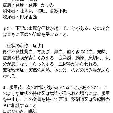
皮膚：発疹・発赤、かゆみ
消化器：吐き気・嘔吐、食欲不振
泌尿器：排尿困難
まれに下記の重篤な症状が起こることがある。その場合
は直ちに医師の診療を受けること。
［症状の名称：症状］
再生不良性貧血：青あざ、鼻血、歯ぐきの出血、発熱、
皮膚や粘膜が青白くみえる、疲労感、動悸、息切れ、気
分が悪くなりくらっとする、血尿等があらわれる。
無顆粒球症：突然の高熱、さむけ、のどの痛み等があら
われる。
3．服用後、次の症状があらわれることがあるので、こ
のような症状の持続又は増強が見られた場合には、服用
を中止し、この文書を持って医師、薬剤師又は登録販売
者に相談すること
口のかわき、眠気