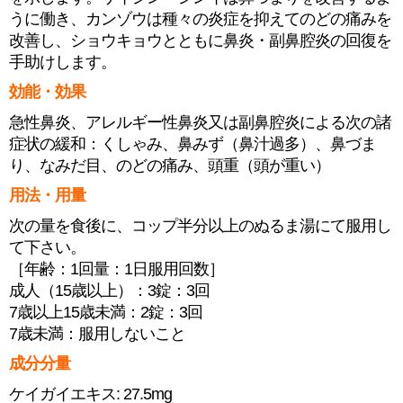
うに働き、カンゾウは種々の炎症を抑えてのどの痛みを
改善し、ショウキョウとともに鼻炎・副鼻腔炎の回復を
手助けします。
効能・効果
急性鼻炎、アレルギー性鼻炎又は副鼻腔炎による次の諸
症状の緩和：くしゃみ、鼻みず（鼻汁過多）、鼻づま
り、なみだ目、のどの痛み、頭重（頭が重い）
用法・用量
次の量を食後に、コップ半分以上のぬるま湯にて服用し
て下さい。
［年齢：1回量：1日服用回数］
成人（15歳以上）：3錠：3回
7歳以上15歳未満：2錠：3回
7歳未満：服用しないこと
成分分量
ケイガイエキス: 27.5mg