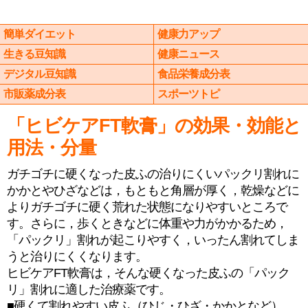
簡単ダイエット
健康力アップ
生きる豆知識
健康ニュース
デジタル豆知識
食品栄養成分表
市販薬成分表
スポーツトピ
「ヒビケアFT軟膏」の効果・効能と
用法・分量
ガチゴチに硬くなった皮ふの治りにくいパックリ割れに
かかとやひざなどは，もともと角層が厚く，乾燥などに
よりガチゴチに硬く荒れた状態になりやすいところで
す。さらに，歩くときなどに体重や力がかかるため，
「パックリ」割れが起こりやすく，いったん割れてしま
うと治りにくくなります。
ヒビケアFT軟膏は，そんな硬くなった皮ふの「パック
リ」割れに適した治療薬です。
■硬くて割れやすい皮ふ（ひじ・ひざ・かかとなど）