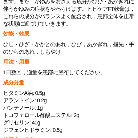
ます。また，かゆみをおさえる成分がひび・あかぎれに
伴うかゆみの症状をやわらげます。ヒビケアFT軟膏は，
これらの成分がバランスよく配合され，患部全体を正常
な状態に近づけていきます。
効能・効果
ひじ・ひざ・かかとのあれ，ひび，あかぎれ，指先・手
のひらのあれ，しもやけ
用法・用量
1日数回，適量を患部に塗布してください。
成分分量
ビタミンA油: 0.5g
アラントイン: 0.2g
パンテノール: 1g
トコフェロール酢酸エステル: 2g
グリセリン: 40g
ジフェンヒドラミン: 0.5g