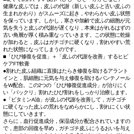
健康な皮ふでは，皮ふの代謝（新しい皮ふと古い皮ふの
生まれかわり）がスムーズに起き，やわらかい皮ふ状態
を保っています。しかし，寒さや加齢で皮ふの細胞が元
気を失うと皮ふの代謝が遅くなり，本来はがれるはずの
古い角層が厚く積み重なっていきます。この状態に乾燥
が加わると，皮ふはガチゴチに硬くなり，割れやすい荒
れた状態になってしまうのです。
■「ひび修復を促進」＋「皮ふの代謝を改善」するヒビ
ケアFT軟膏
●割れた皮ふ組織に直接はたらき修復を助けるアラント
インと，肌細胞に元気を与え修復を助けるパンテノール
をW配合。この2つの「ひび修復促進成分」が治りにく
い「パックリ」割れたひび割れをしっかり治療します。
●「ビタミンA油」が皮ふの代謝を改善して，ガチゴチ
に硬くなった皮ふの荒れをなめらかにし，割れにくい状
態にしていきます。
さらに，血行促進成分，保湿成分が配合されていますの
で，患部の回復を早め，ガチゴチ皮ふにうるおいを与え