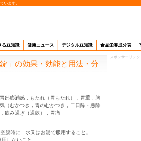
しています。
きる豆知識
健康ニュース
デジタル豆知識
食品栄養成分表
スポンサーリンク
錠」の効果・効能と用法・分
胃部膨満感，もたれ（胃もたれ），胃重，胸
気（むかつき，胃のむかつき，二日酔・悪酔
，飲み過ぎ（過飲），胃痛
の空腹時に，水又はお湯で服用すること。
…服用しないこと