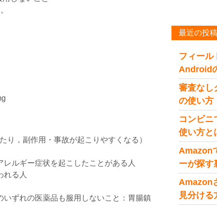
す。
最近の投
フィール
Andro
審査なし
g
の使い方
コンビニ
使い方と
たり，副作用・事故が起こりやすくなる）
Amaz
アレルギー症状を起こしたことがある人
ーが探す
われる人
Amaz
見分ける
のいずれの医薬品も服用しないこと：胃腸鎮