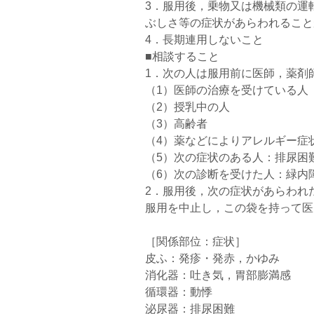
3．服用後，乗物又は機械類の運
ぶしさ等の症状があらわれること
4．長期連用しないこと
■相談すること
1．次の人は服用前に医師，薬剤
（1）医師の治療を受けている人
（2）授乳中の人
（3）高齢者
（4）薬などによりアレルギー症
（5）次の症状のある人：排尿困
（6）次の診断を受けた人：緑内
2．服用後，次の症状があらわれ
服用を中止し，この袋を持って医
［関係部位：症状］
皮ふ：発疹・発赤，かゆみ
消化器：吐き気，胃部膨満感
循環器：動悸
泌尿器：排尿困難