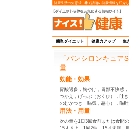
健康生活の知恵袋
巷で話題の健康情報を紹介
簡単ダイエット
健康力アップ
生
「パンシロンキュアS
量
効能・効果
胃酸過多，胸やけ，胃部不快感，
つかえ，げっぷ（おくび），吐き
のむかつき，嘔気，悪心），嘔吐
用法・用量
次の量を1日3回食前または食間
15才以上…1回2錠，15才未満