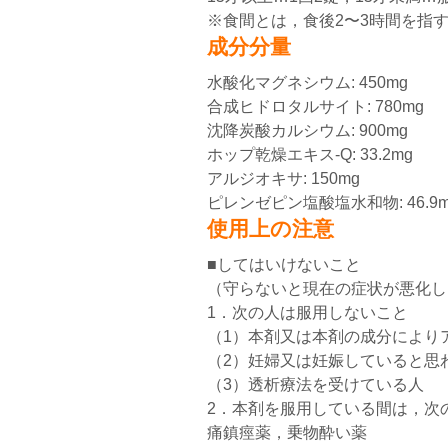
※食間とは，食後2〜3時間を指
成分分量
水酸化マグネシウム: 450mg
合成ヒドロタルサイト: 780mg
沈降炭酸カルシウム: 900mg
ホップ乾燥エキス-Q: 33.2mg
アルジオキサ: 150mg
ピレンゼピン塩酸塩水和物: 46.9m
使用上の注意
■してはいけないこと
（守らないと現在の症状が悪化し
1．次の人は服用しないこと
（1）本剤又は本剤の成分により
（2）妊婦又は妊娠していると思
（3）透析療法を受けている人
2．本剤を服用している間は，次
痛鎮痙薬，乗物酔い薬