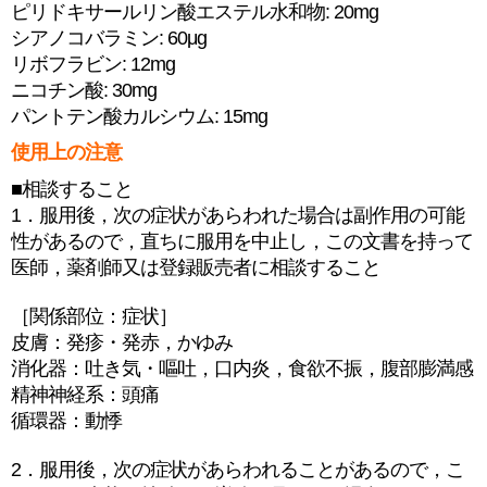
ピリドキサールリン酸エステル水和物: 20mg
シアノコバラミン: 60μg
リボフラビン: 12mg
ニコチン酸: 30mg
パントテン酸カルシウム: 15mg
使用上の注意
■相談すること
1．服用後，次の症状があらわれた場合は副作用の可能
性があるので，直ちに服用を中止し，この文書を持って
医師，薬剤師又は登録販売者に相談すること
［関係部位：症状］
皮膚：発疹・発赤，かゆみ
消化器：吐き気・嘔吐，口内炎，食欲不振，腹部膨満感
精神神経系：頭痛
循環器：動悸
2．服用後，次の症状があらわれることがあるので，こ