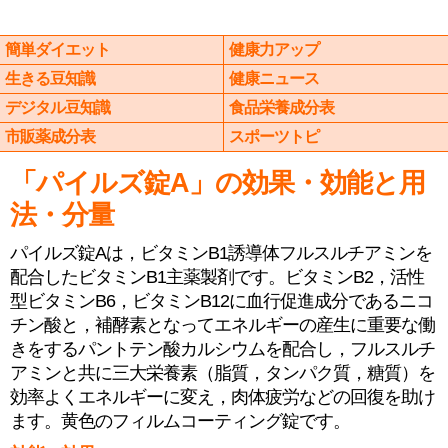
簡単ダイエット
健康力アップ
生きる豆知識
健康ニュース
デジタル豆知識
食品栄養成分表
市販薬成分表
スポーツトピ
「パイルズ錠A」の効果・効能と用
法・分量
パイルズ錠Aは，ビタミンB1誘導体フルスルチアミンを
配合したビタミンB1主薬製剤です。ビタミンB2，活性
型ビタミンB6，ビタミンB12に血行促進成分であるニコ
チン酸と，補酵素となってエネルギーの産生に重要な働
きをするパントテン酸カルシウムを配合し，フルスルチ
アミンと共に三大栄養素（脂質，タンパク質，糖質）を
効率よくエネルギーに変え，肉体疲労などの回復を助け
ます。黄色のフィルムコーティング錠です。