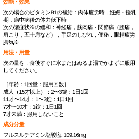
効能・効果
次の場合のビタミンB1の補給：肉体疲労時，妊娠・授乳
期，病中病後の体力低下時
次の諸症状※の緩和：神経痛，筋肉痛・関節痛（腰痛，
肩こり，五十肩など），手足のしびれ，便秘，眼精疲労
脚気※
用法・用量
次の量を，食後すぐに水またはぬるま湯でかまずに服用
してください。
［年齢：1回量：服用回数］
成人（15才以上）：2〜3錠：1日1回
11才〜14才：1〜2錠：1日1回
7才〜10才：1錠：1日1回
7才未満：服用しないこと
成分分量
フルスルチアミン塩酸塩: 109.16mg