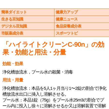
簡単ダイエット
健康力アップ
生きる豆知識
健康ニュース
デジタル豆知識
食品栄養成分表
市販薬成分表
スポーツトピ
「ハイライトクリーンC-90n」の効
果・効能と用法・分量
効能・効果
浄化槽放流水，プール水の殺菌・消毒
用法・用量
浄化槽放流水：本品を5人1ヶ月当り1〜2錠の割合で浄化
槽放流水出口に挿入し溶解させる。
プール水：本品1錠（75g）をプール水25m3の割合でプ
ール内に投入し徐々に溶解させるか又は溶解装置で溶解