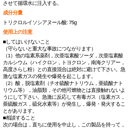
させて循環水に注入する。
成分分量
トリクロルイソシアヌール酸: 75g
使用上の注意
■してはいけないこと
（守らないと重大な事故につながります）
（1）他の塩素系薬剤，次亜塩素酸ソーダ，次亜塩素酸
カルシウム（ハイクロン，トヨクロン，南海クリアー，
高度さらし粉）との直接混合は絶対に避けて下さい。急
激な塩素ガスの発生や爆発を起こします。
（2）酸，脱塩素剤（チオ硫酸ナトリウム，亜硫酸ナト
リウム等），油脂類，その他可燃物とは直接触れないよ
うにして下さい。急激に反応して有毒ガス（塩素ガス，
亜硫酸ガス，硫化水素等）が発生し，爆発・発火するこ
とがあります。
■相談すること
次の場合は，直ちに使用を中止し，この製品を持って，