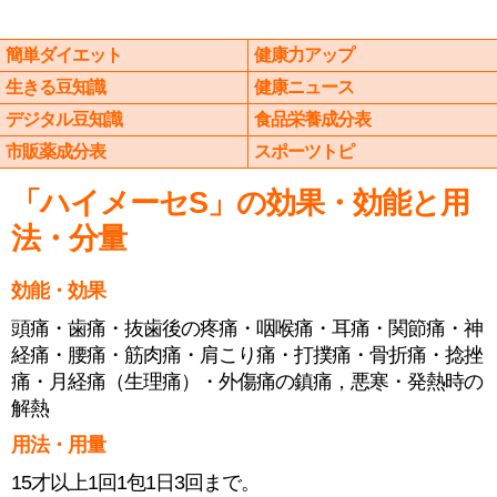
簡単ダイエット
健康力アップ
生きる豆知識
健康ニュース
デジタル豆知識
食品栄養成分表
市販薬成分表
スポーツトピ
「ハイメーセS」の効果・効能と用
法・分量
効能・効果
頭痛・歯痛・抜歯後の疼痛・咽喉痛・耳痛・関節痛・神
経痛・腰痛・筋肉痛・肩こり痛・打撲痛・骨折痛・捻挫
痛・月経痛（生理痛）・外傷痛の鎮痛，悪寒・発熱時の
解熱
用法・用量
15才以上1回1包1日3回まで。