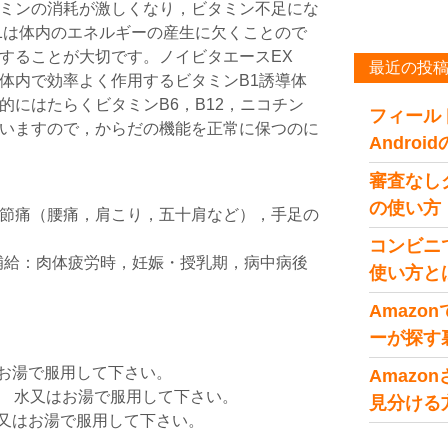
ミンの消耗が激しくなり，ビタミン不足にな
1は体内のエネルギーの産生に欠くことので
することが大切です。ノイビタエースEX
最近の投
体内で効率よく作用するビタミンB1誘導体
的にはたらくビタミンB6，B12，ニコチン
フィール
いますので，からだの機能を正常に保つのに
Andro
審査なし
の使い方
節痛（腰痛，肩こり，五十肩など），手足の
コンビニ
の補給：肉体疲労時，妊娠・授乳期，病中病後
使い方と
Amaz
ーが探す
はお湯で服用して下さい。
Amaz
1回 水又はお湯で服用して下さい。
見分ける
水又はお湯で服用して下さい。