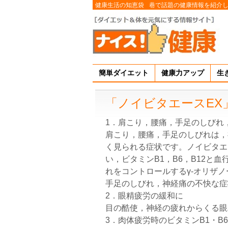
健康生活の知恵袋
巷で話題の健康情報を紹介
簡単ダイエット
健康力アップ
生
「ノイビタエースEX
1．肩こり，腰痛，手足のしびれ
肩こり，腰痛，手足のしびれは，
く見られる症状です。ノイビタエ
い，ビタミンB1，B6，B12と
れをコントロールするγ-オリザ
手足のしびれ，神経痛の不快な症
2．眼精疲労の緩和に
目の酷使，神経の疲れからくる眼
3．肉体疲労時のビタミンB1・B6