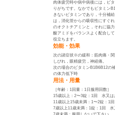
肉体疲労時や病中病後には，ビタ
りがちです。なかでもビタミンB
きないビタミンであり，十分補給
は，消化管からの吸収性にすぐれ
のオクトチアミンと，それに協力
酸アミドをバランスよく配合して
役立ちます。
効能・効果
次の諸症状※の緩和：筋肉痛・関
しびれ，眼精疲労，神経痛。
次の場合のビタミンB1B6B12
の体力低下時
用法・用量
［年齢：1回量：1日服用回数］
15歳以上：2〜3錠：1回 水又
11歳以上15歳未満：1〜2錠：
7歳以上11歳未満：1錠：1回 
7歳未満：服用しないで下さい。