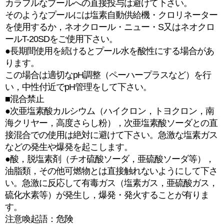
カラフルなプールへの直接投与は避けて下さい。
そのようなプールには塩素自動供給機・クロリネーター
を使用するか，ネオクロール・ニュー・S又はネオクロ
ールT-20SDをご使用下さい。
●長期間使用を続けるとプール水を酸性にする場合があ
ります。
この場合は適切なpH調整（ペーハープラスなど）を行
い，中性付近でpH管理をして下さい。
■混合禁止
●次亜塩素酸カルシウム（ハイクロン，トヨクロン，南
海クリヤー，高度さらし粉），次亜塩素酸ソーダとの直
接混合での使用は絶対に避けて下さい。急激な塩素ガス
などの発生や爆発を起こします。
●酸，脱塩素剤（チオ硫酸ソーダ，亜硫酸ソーダ等），
油脂類，その他可燃物とは直接触れないようにして下さ
い。急激に反応して有毒ガス（塩素ガス，亜硫酸ガス，
硫化水素等）が発生し，爆発・発火することが有りま
す。
注意喚起語：危険