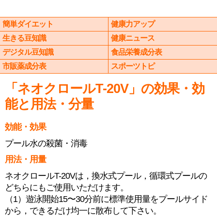
簡単ダイエット
健康力アップ
生きる豆知識
健康ニュース
デジタル豆知識
食品栄養成分表
市販薬成分表
スポーツトピ
「ネオクロールT-20V」の効果・効
能と用法・分量
効能・効果
プール水の殺菌・消毒
用法・用量
ネオクロールT-20Vは，換水式プール，循環式プールの
どちらにもご使用いただけます。
（1）遊泳開始15〜30分前に標準使用量をプールサイド
から，できるだけ均一に散布して下さい。