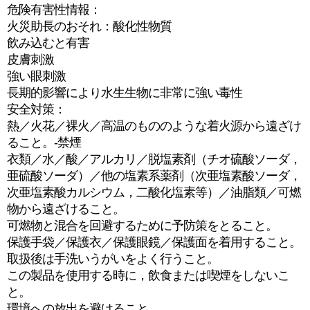
危険有害性情報：
火災助長のおそれ：酸化性物質
飲み込むと有害
皮膚刺激
強い眼刺激
長期的影響により水生生物に非常に強い毒性
安全対策：
熱／火花／裸火／高温のもののような着火源から遠ざけ
ること。-禁煙
衣類／水／酸／アルカリ／脱塩素剤（チオ硫酸ソーダ，
亜硫酸ソーダ）／他の塩素系薬剤（次亜塩素酸ソーダ，
次亜塩素酸カルシウム，二酸化塩素等）／油脂類／可燃
物から遠ざけること。
可燃物と混合を回避するために予防策をとること。
保護手袋／保護衣／保護眼鏡／保護面を着用すること。
取扱後は手洗いうがいをよく行うこと。
この製品を使用する時に，飲食または喫煙をしないこ
と。
環境への放出を避けること。