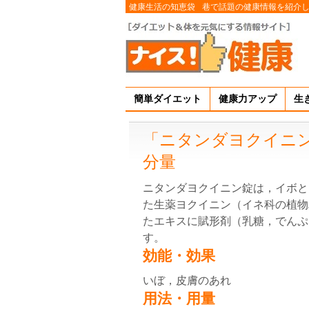
健康生活の知恵袋
巷で話題の健康情報を紹介
簡単ダイエット
健康力アップ
生
「ニタンダヨクイニ
分量
ニタンダヨクイニン錠は，イボと
た生薬ヨクイニン（イネ科の植物
たエキスに賦形剤（乳糖，でんぷ
す。
効能・効果
いぼ，皮膚のあれ
用法・用量