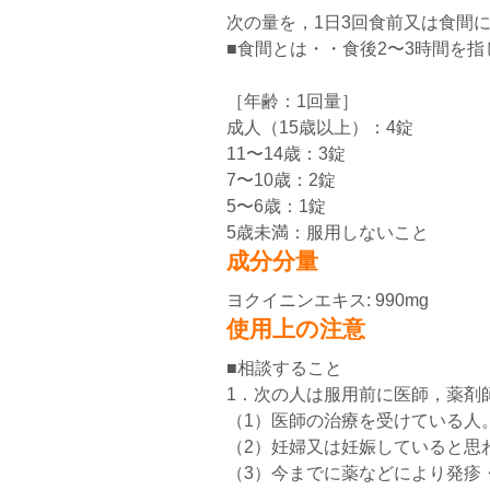
次の量を，1日3回食前又は食間
■食間とは・・食後2〜3時間を指
［年齢：1回量］
成人（15歳以上）：4錠
11〜14歳：3錠
7〜10歳：2錠
5〜6歳：1錠
5歳未満：服用しないこと
成分分量
ヨクイニンエキス: 990mg
使用上の注意
■相談すること
1．次の人は服用前に医師，薬剤
（1）医師の治療を受けている人
（2）妊婦又は妊娠していると思
（3）今までに薬などにより発疹