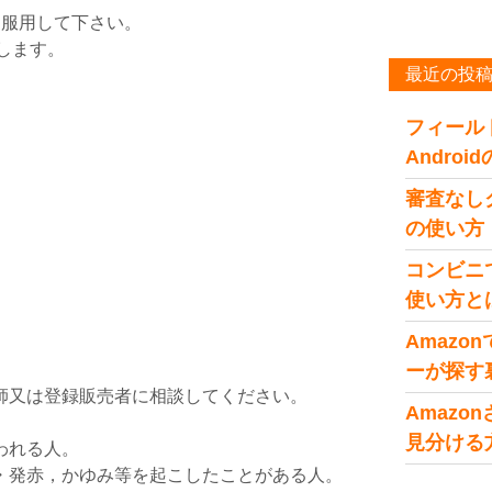
に服用して下さい。
します。
最近の投
フィール
Andro
審査なし
の使い方
コンビニ
使い方と
Amaz
ーが探す
師又は登録販売者に相談してください。
Amaz
。
見分ける
われる人。
・発赤，かゆみ等を起こしたことがある人。