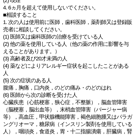
(2) 喫煙
4. 6ヵ月を超えて使用しないでください。
■相談すること
1. 次の人は使用前に医師，歯科医師，薬剤師又は登録販
売者に相談してください。
(1) 医師又は歯科医師の治療を受けている人
(2) 他の薬を使用している人（他の薬の作用に影響を与
えることがあります。）
(3) 高齢者及び20才未満の人
(4) 薬などによりアレルギー症状を起こしたことがある
人
(5) 次の症状のある人
腹痛，胸痛，口内炎，のどの痛み・のどのはれ
(6) 医師から次の診断を受けた人
心臓疾患（心筋梗塞，狭心症，不整脈），脳血管障害
（脳梗塞，脳出血等），末梢血管障害（バージャー病
等），高血圧，甲状腺機能障害，褐色細胞腫又はパラガ
ングリオーマ，糖尿病（インスリン製剤を使用している
人），咽頭炎，食道炎，胃・十二指腸潰瘍，肝臓病，腎