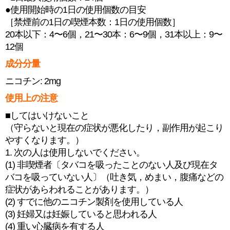
●使用開始時の1日の使用個数の目安
［禁煙前の1日の喫煙本数：1日の使用個数］
20本以下：4〜6個，21〜30本：6〜9個，31本以上：9〜
12個
成分分量
ニコチン: 2mg
使用上の注意
■してはいけないこと
（守らないと現在の症状が悪化したり，副作用が起こり
やすくなります。）
1. 次の人は使用しないでください。
(1) 非喫煙者〔タバコを吸ったことのない人及び現在タ
バコを吸っていない人〕（吐き気，めまい，腹痛などの
症状があらわれることがあります。）
(2) すでに他のニコチン製剤を使用している人
(3) 妊婦又は妊娠していると思われる人
(4) 重い心臓病を有する人