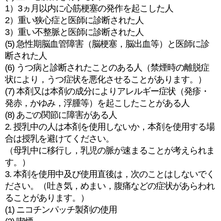
1）3ヵ月以内に心筋梗塞の発作を起こした人
2）重い狭心症と医師に診断された人
3）重い不整脈と医師に診断された人
(5) 急性期脳血管障害（脳梗塞，脳出血等）と医師に診
断された人
(6) うつ病と診断されたことのある人（禁煙時の離脱症
状により，うつ症状を悪化させることがあります。）
(7) 本剤又は本剤の成分によりアレルギー症状（発疹・
発赤，かゆみ，浮腫等）を起こしたことがある人
(8) あごの関節に障害がある人
2. 授乳中の人は本剤を使用しないか，本剤を使用する場
合は授乳を避けてください。
（母乳中に移行し，乳児の脈が速まることが考えられま
す。）
3. 本剤を使用中及び使用直後は，次のことはしないでく
ださい。（吐き気，めまい，腹痛などの症状があらわれ
ることがあります。）
(1) ニコチンパッチ製剤の使用