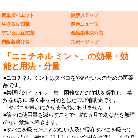
簡単ダイエット
健康力アップ
生きる豆知識
健康ニュース
デジタル豆知識
食品栄養成分表
市販薬成分表
スポーツトピ
「ニコチネル ミント」の効果・効
能と用法・分量
●ニコチネル ミントはタバコをやめたい人のための医薬
品です。
●禁煙時のイライラ・集中困難などの症状を緩和し，禁
煙を成功に導く事を目的とした禁煙補助薬です。
（タバコを嫌いにさせる作用はありません。）
●徐々に使用量を減らすことで，約3ヵ月であなたを無理
のない禁煙へ導きます。
●タバコを吸ったことのない人及び現在タバコを吸って
いない人は，身体に好ましくない作用を及ぼしますので