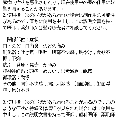
臓病（症状を悪化させたり，現在使用中の薬の作用に影
響を与えることがあります。）
2. 使用後，次の症状があらわれた場合は副作用の可能性
があるので，直ちに使用を中止し，この説明文書を持っ
て医師，薬剤師又は登録販売者に相談してください。
［関係部位：症状］
口・のど：口内炎，のどの痛み
消化器：吐き気・嘔吐，腹部不快感，胸やけ，食欲不
振，下痢
皮ふ：発疹・発赤，かゆみ
精神神経系：頭痛，めまい，思考減退，眠気
循環器：動悸
その他：胸部不快感，胸部刺激感，顔面潮紅，顔面浮
腫，気分不良
3. 使用後，次の症状があらわれることがあるので，この
ような症状の持続又は増強が見られた場合には，使用を
中止し，この説明文書を持って医師，歯科医師，薬剤師