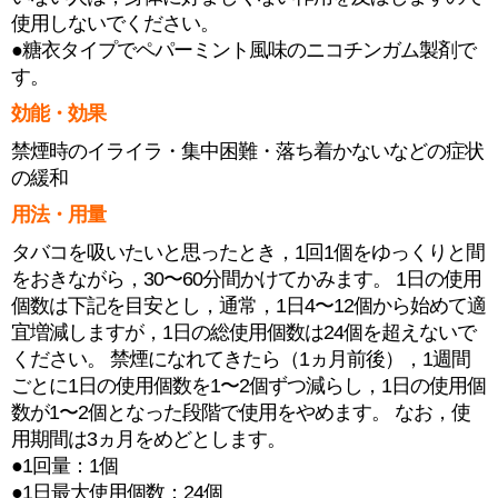
使用しないでください。
●糖衣タイプでペパーミント風味のニコチンガム製剤で
す。
効能・効果
禁煙時のイライラ・集中困難・落ち着かないなどの症状
の緩和
用法・用量
タバコを吸いたいと思ったとき，1回1個をゆっくりと間
をおきながら，30〜60分間かけてかみます。 1日の使用
個数は下記を目安とし，通常，1日4〜12個から始めて適
宜増減しますが，1日の総使用個数は24個を超えないで
ください。 禁煙になれてきたら（1ヵ月前後），1週間
ごとに1日の使用個数を1〜2個ずつ減らし，1日の使用個
数が1〜2個となった段階で使用をやめます。 なお，使
用期間は3ヵ月をめどとします。
●1回量：1個
●1日最大使用個数：24個