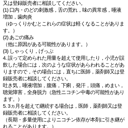
又は登録販売者に相談してください。
(1) 口内・のどの刺激感，舌の荒れ，味の異常感，唾液
増加，歯肉炎
（ゆっくりかむとこれらの症状は軽くなることがありま
す。）
(2) あごの痛み
（他に原因がある可能性があります。）
(3) しゃっくり，げっぷ
4. 誤って定められた用量を超えて使用したり，小児が誤
飲した場合には，次のような症状があらわれることがあ
りますので，その場合には，直ちに医師，薬剤師又は登
録販売者に相談してください。
吐き気，唾液増加，腹痛，下痢，発汗，頭痛，めまい，
聴覚障害，全身脱力（急性ニコチン中毒の可能性があり
ます。）
5. 3ヵ月を超えて継続する場合は，医師，薬剤師又は登
録販売者に相談してください。
（長期・多量使用によりニコチン依存が本剤に引き継が
れることがあります。）